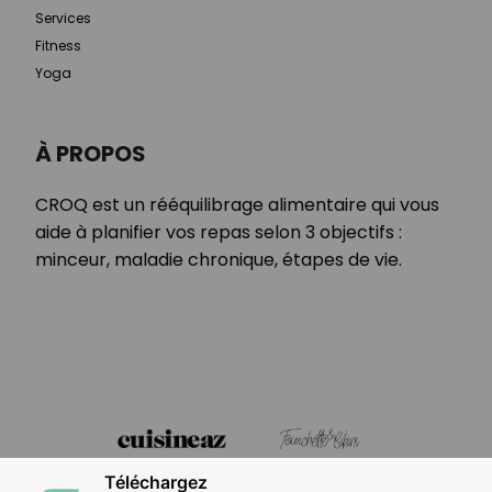
Services
Fitness
Yoga
À PROPOS
CROQ est un rééquilibrage alimentaire qui vous
aide à planifier vos repas selon 3 objectifs :
minceur, maladie chronique, étapes de vie.
Téléchargez