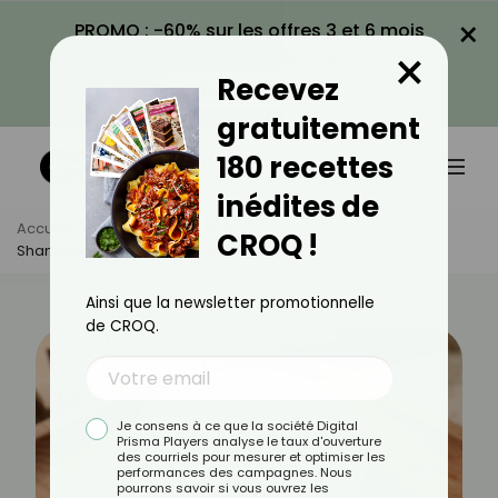
×
PROMO : -60% sur les offres 3 et 6 mois
×
avec le code CROQ60
Recevez
VOIR LA PROMO
gratuitement
180 recettes
inédites de
Accueil
Actus
Bien-Être
CROQ !
Shampoings Solides : On En Pense Quoi ?
Ainsi que la newsletter promotionnelle
de CROQ.
Je consens à ce que la société Digital
Prisma Players analyse le taux d'ouverture
des courriels pour mesurer et optimiser les
performances des campagnes. Nous
pourrons savoir si vous ouvrez les