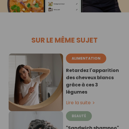
SUR LE MÊME SUJET
ALIMENTATION
Retardez l'apparition
des cheveux blancs
grâce à ces 3
légumes
Lire la suite
BEAUTÉ
"Sandwich shampoo"