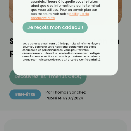
courriels, l'heure à laquelle vous le faites
ainsi que des informations sur le terminal
que vous utilisez. Pour en savoir plus sur
ces traceurs, voir notre
politique de
confidentialité
.
Je reçois mon cadeau !
Shampoings solides : on en
Votre adresse email sera utilisée par Digital Prisma Players
pour vous envoyer votre newsletter contenant des offres
pense quoi ?
commerciales personnalisées. Vous pourrez vous
désinscrire en utilisant le lien de désabonnement intégré
dans la newsletter. Pour en savoir plus et exercer vos droits,
prenez connaissance de notre
Charte de Confidentialité
.
Découvrez les 11 menus CROQ
Par
Thomas Sanchez
BIEN-ÊTRE
Publié le
17/07/2024