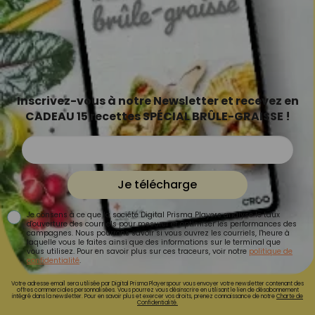
Inscrivez-vous à notre Newsletter et recevez en
CADEAU 15 recettes SPÉCIAL BRÛLE-GRAISSE !
Je télécharge
Je consens à ce que la société Digital Prisma Players analyse le taux
d'ouverture des courriels pour mesurer et optimiser les performances des
campagnes. Nous pourrons savoir si vous ouvrez les courriels, l'heure à
laquelle vous le faites ainsi que des informations sur le terminal que
vous utilisez. Pour en savoir plus sur ces traceurs, voir notre
politique de
confidentialité
.
Votre adresse email sera utilisée par Digital Prisma Playerspour vous envoyer votre newsletter contenant des
offres commerciales personnalisées. Vous pourrez vous désinscrire en utilisant le lien de désabonnement
intégré dans la newsletter. Pour en savoir plus et exercer vos droits, prenez connaissance de notre
Charte de
Confidentialité.