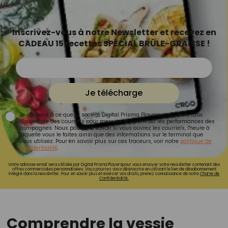
Inscrivez-vous à notre Newsletter et recevez en
CADEAU 15 recettes SPÉCIAL BRÛLE-GRAISSE !
Je télécharge
Je consens à ce que la société Digital Prisma Players analyse le taux
d'ouverture des courriels pour mesurer et optimiser les performances des
campagnes. Nous pourrons savoir si vous ouvrez les courriels, l'heure à
laquelle vous le faites ainsi que des informations sur le terminal que
vous utilisez. Pour en savoir plus sur ces traceurs, voir notre
politique de
confidentialité
.
Votre adresse email sera utilisée par Digital Prisma Playerspour vous envoyer votre newsletter contenant des
offres commerciales personnalisées. Vous pourrez vous désinscrire en utilisant le lien de désabonnement
intégré dans la newsletter. Pour en savoir plus et exercer vos droits, prenez connaissance de notre
Charte de
Confidentialité.
Comprendre la vessie