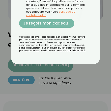
courriels, l'heure à laquelle vous le faites
ainsi que des informations sur le terminal
que vous utilisez. Pour en savoir plus sur
ces traceurs, voir notre
politique de
confidentialité
.
Je reçois mon cadeau !
Vessie hyperactive :
Votre adresse email sera utilisée par Digital Prisma Players
pour vous envoyer votre newsletter contenant des offres
quelles solutions ?
commerciales personnalisées. Vous pourrez vous
désinscrire en utilisant le lien de désabonnement intégré
dans la newsletter. Pour en savoir plus et exercer vos droits,
prenez connaissance de notre
Charte de Confidentialité
.
Découvrez les 11 menus CROQ
Par
CROQ Bien-être
BIEN-ÊTRE
Publié le
14/06/2025