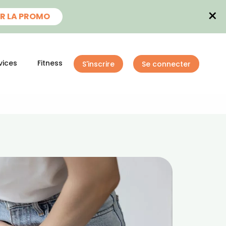
×
R LA PROMO
vices
Fitness
S'inscrire
Se connecter