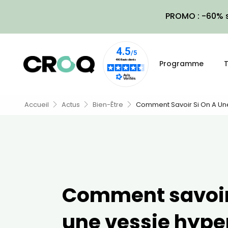
PROMO : -60% s
Programme
T
Accueil
Actus
Bien-Être
Comment Savoir Si On A Une
Comment savoir 
une vessie hype