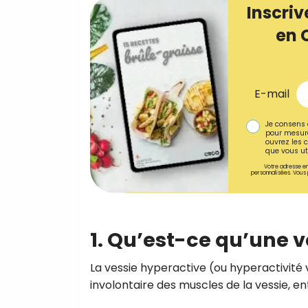
Inscriv
en 
E-mail
Je consens 
pour mesure
ouvrez les c
que vous uti
Votre adresse em
personnalisées. Vous 
1. Qu’est-ce qu’une v
La vessie hyperactive (ou hyperactivité
involontaire des muscles de la vessie, en