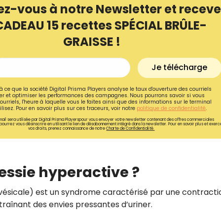
ez-vous à notre Newsletter et receve
CADEAU 15 recettes SPÉCIAL BRÛLE-
GRAISSE !
Je télécharge
à ce que la société Digital Prisma Players analyse le taux d'ouverture des courriels
r et optimiser les performances des campagnes. Nous pourrons savoir si vous
ourriels, l'heure à laquelle vous le faites ainsi que des informations sur le terminal
lisez. Pour en savoir plus sur ces traceurs, voir notre
politique de confidentialité
.
ail sera utilisée par Digital Prisma Playerspour vous envoyer votre newsletter contenant des offres commerciales
pourrez vous désinscrire en utilisant le lien de désabonnement intégré dans la newsletter. Pour en savoir plus et exerc
vos droits, prenez connaissance de notre
Charte de Confidentialité.
Recevez gratuitemen
essie hyperactive ?
recettes inédites de
 vésicale) est un syndrome caractérisé par une contracti
!
traînant des envies pressantes d’uriner.
Ainsi que la newsletter promotio