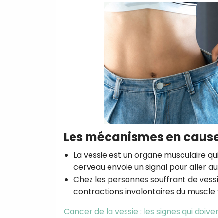
Les mécanismes en caus
La vessie est un organe musculaire qui
cerveau envoie un signal pour aller aux
Chez les personnes souffrant de vessi
contractions involontaires du muscle v
Cancer de la vessie : les signes qui doive