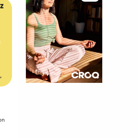
z
er
×
t 180
 CROQ
on
nnelle de