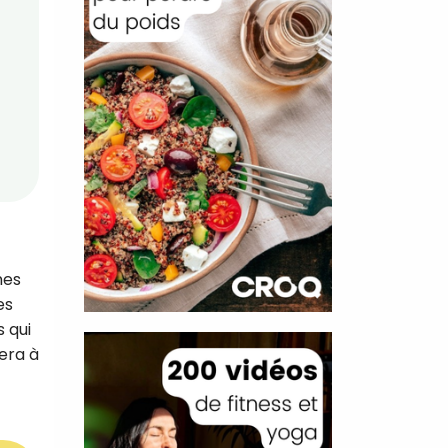
nes
es
 qui
dera à