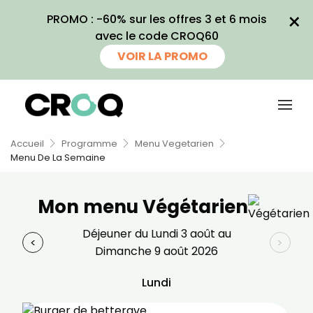
×
PROMO : -60% sur les offres 3 et 6 mois
×
avec le code CROQ60
Recevez
VOIR LA PROMO
gratuitement
180 recettes
inédites de
Accueil
Programme
Menu Vegetarien
CROQ !
Menu De La Semaine
Ainsi que la newsletter promotionnelle
Mon menu Végétarien
de CROQ.
Déjeuner du Lundi 3 août au
<
>
Dimanche 9 août 2026
Je consens à ce que la société Digital
Prisma Players analyse le taux d'ouverture
Lundi
des courriels pour mesurer et optimiser les
performances des campagnes. Nous
pourrons savoir si vous ouvrez les