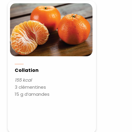
Collation
155 kcal
×
3 clémentines
15 g d’amandes
t 180
 CROQ
nnelle de