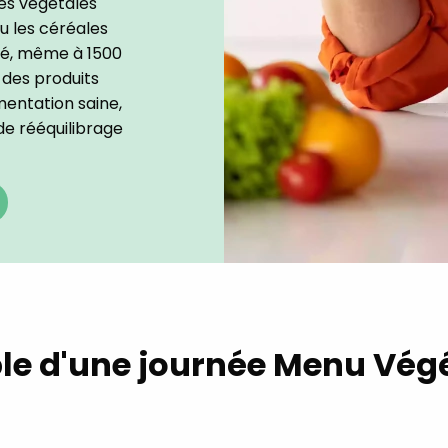
nes végétales
u les céréales
été, même à 1500
des produits
imentation saine,
de rééquilibrage
e d'une journée Menu Vég