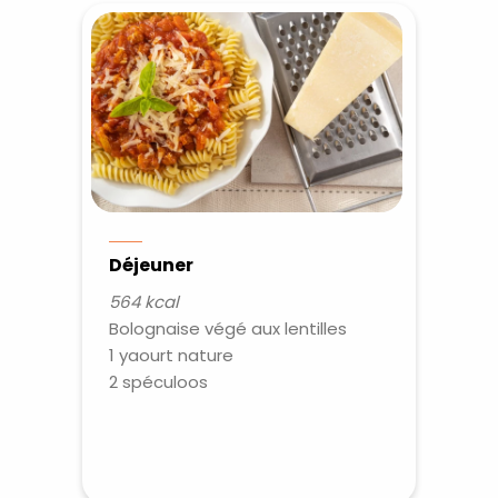
Déjeuner
564 kcal
Bolognaise végé aux lentilles
1 yaourt nature
Recevez gratuitemen
2 spéculoos
recettes inédites de
!
Ainsi que la newsletter promotio