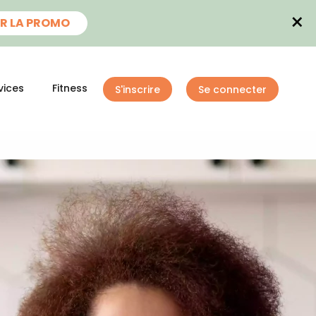
×
R LA PROMO
vices
Fitness
S'inscrire
Se connecter