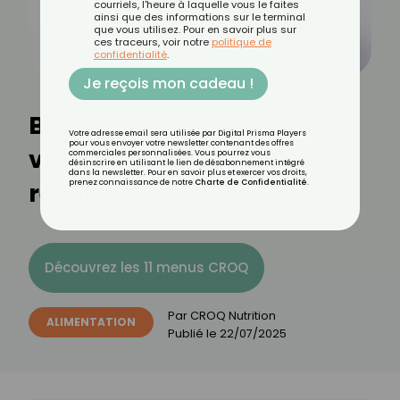
courriels, l'heure à laquelle vous le faites
ainsi que des informations sur le terminal
que vous utilisez. Pour en savoir plus sur
ces traceurs, voir notre
politique de
confidentialité
.
Je reçois mon cadeau !
Blanc d'oeuf : bienfaits,
Votre adresse email sera utilisée par Digital Prisma Players
pour vous envoyer votre newsletter contenant des offres
valeurs nutritionnelles et
commerciales personnalisées. Vous pourrez vous
désinscrire en utilisant le lien de désabonnement intégré
dans la newsletter. Pour en savoir plus et exercer vos droits,
recettes
prenez connaissance de notre
Charte de Confidentialité
.
Découvrez les 11 menus CROQ
Par
CROQ Nutrition
ALIMENTATION
Publié le
22/07/2025