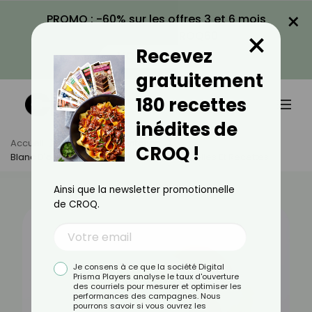
×
PROMO : -60% sur les offres 3 et 6 mois
×
avec le code CROQ60
Recevez
VOIR LA PROMO
gratuitement
180 recettes
inédites de
Accueil
Actus
Alimentation
CROQ !
Blanc D'oeuf : Bienfaits, Valeurs Nutritionnelles Et Recettes
Ainsi que la newsletter promotionnelle
de CROQ.
Je consens à ce que la société Digital
Prisma Players analyse le taux d'ouverture
des courriels pour mesurer et optimiser les
performances des campagnes. Nous
pourrons savoir si vous ouvrez les