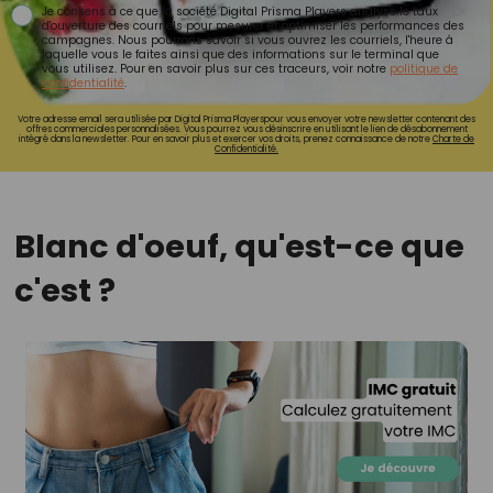
Je consens à ce que la société Digital Prisma Players analyse le taux
d'ouverture des courriels pour mesurer et optimiser les performances des
campagnes. Nous pourrons savoir si vous ouvrez les courriels, l'heure à
laquelle vous le faites ainsi que des informations sur le terminal que
vous utilisez. Pour en savoir plus sur ces traceurs, voir notre
politique de
confidentialité
.
Votre adresse email sera utilisée par Digital Prisma Playerspour vous envoyer votre newsletter contenant des
offres commerciales personnalisées. Vous pourrez vous désinscrire en utilisant le lien de désabonnement
intégré dans la newsletter. Pour en savoir plus et exercer vos droits, prenez connaissance de notre
Charte de
Confidentialité.
Blanc d'oeuf, qu'est-ce que
c'est ?