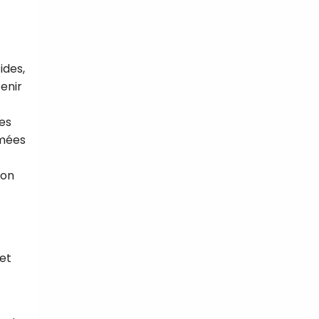
ides,
tenir
Les
mmées
ion
 et