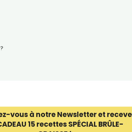
 ?
ez-vous à notre Newsletter et receve
CADEAU 15 recettes SPÉCIAL BRÛLE-