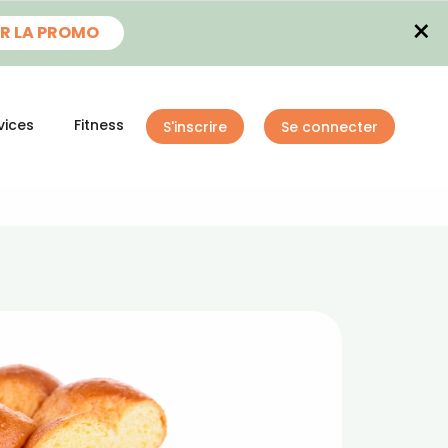
×
R LA PROMO
vices
Fitness
S'inscrire
Se connecter