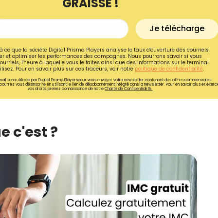
GRAISSE !
Je télécharge
à ce que la société Digital Prisma Players analyse le taux d'ouverture des courriels
r et optimiser les performances des campagnes. Nous pourrons savoir si vous
ourriels, l'heure à laquelle vous le faites ainsi que des informations sur le terminal
lisez. Pour en savoir plus sur ces traceurs, voir notre
politique de confidentialité
.
ail sera utilisée par Digital Prisma Playerspour vous envoyer votre newsletter contenant des offres commerciales
pourrez vous désinscrire en utilisant le lien de désabonnement intégré dans la newsletter. Pour en savoir plus et exerc
vos droits, prenez connaissance de notre
Charte de Confidentialité.
e c'est ?
Recevez gratuitemen
recettes inédites de
!
Ainsi que la newsletter promotio