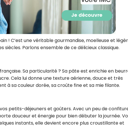
CROQ.
Je consens à ce que la société Digi
Prisma Players analyse le taux d'ou
pain ! C’est une véritable gourmandise, moelleuse et légèr
des courriels pour mesurer et optim
s siècles. Parlons ensemble de ce délicieux classique.
performances des campagnes. No
pourrons savoir si vous ouvrez les co
l'heure à laquelle vous le faites ains
des informations sur le terminal qu
utilisez. Pour en savoir plus sur ces 
française. Sa particularité ? Sa pâte est enrichie en beurr
voir notre
politique de confidentialit
ucre. Cela lui donne une texture aérienne, douce et très
Je reçois mon cadeau !
t à sa couleur dorée, sa croûte fine et sa mie filante.
Votre adresse email sera utilisée par Digital Prisma Playe
envoyer votre newsletter contenant des offres commercial
personnalisées. Vous pourrez vous désinscrire en utilisan
vos petits-déjeuners et goûters. Avec un peu de confiture
désabonnement intégré dans la newsletter. Pour en savoi
exercer vos droits, prenez connaissance de notre
Charte 
orte douceur et énergie pour bien débuter la journée. V
Confidentialité
.
lques instants, elle devient encore plus croustillante et