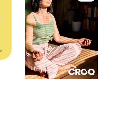
er
×
t 180
 CROQ
nnelle de