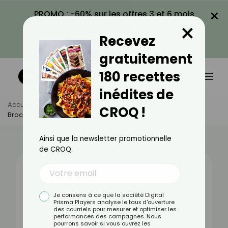
×
PROMO : -60% sur les offres 3 et 6 mois
×
avec le code CROQ60
Recevez
VOIR LA PROMO
gratuitement
180 recettes
inédites de
Accueil
Actus
Alimentation
CROQ !
Brocoli Surgelé : Bienfaits, Valeurs Nutritionnelles Et Recettes
Ainsi que la newsletter promotionnelle
de CROQ.
Je consens à ce que la société Digital
Prisma Players analyse le taux d'ouverture
des courriels pour mesurer et optimiser les
performances des campagnes. Nous
pourrons savoir si vous ouvrez les