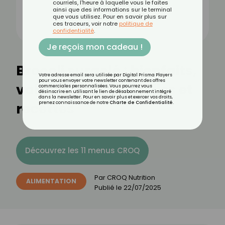
courriels, l'heure à laquelle vous le faites
ainsi que des informations sur le terminal
que vous utilisez. Pour en savoir plus sur
ces traceurs, voir notre
politique de
confidentialité
.
Je reçois mon cadeau !
Brocoli surgelé : bienfaits,
Votre adresse email sera utilisée par Digital Prisma Players
pour vous envoyer votre newsletter contenant des offres
valeurs nutritionnelles et
commerciales personnalisées. Vous pourrez vous
désinscrire en utilisant le lien de désabonnement intégré
dans la newsletter. Pour en savoir plus et exercer vos droits,
recettes
prenez connaissance de notre
Charte de Confidentialité
.
Découvrez les 11 menus CROQ
Par
CROQ Nutrition
ALIMENTATION
Publié le
22/07/2025