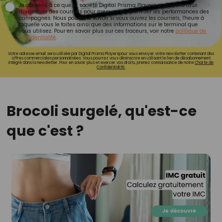
Je consens à ce que la société Digital Prisma Players analyse le taux
d'ouverture des courriels pour mesurer et optimiser les performances des
campagnes. Nous pourrons savoir si vous ouvrez les courriels, l'heure à
laquelle vous le faites ainsi que des informations sur le terminal que
vous utilisez. Pour en savoir plus sur ces traceurs, voir notre
politique de
confidentialité
.
Votre adresse email sera utilisée par Digital Prisma Playerspour vous envoyer votre newsletter contenant des
offres commerciales personnalisées. Vous pourrez vous désinscrire en utilisant le lien de désabonnement
intégré dans la newsletter. Pour en savoir plus et exercer vos droits, prenez connaissance de notre
Charte de
Confidentialité.
Brocoli surgelé, qu'est-ce
que c'est ?