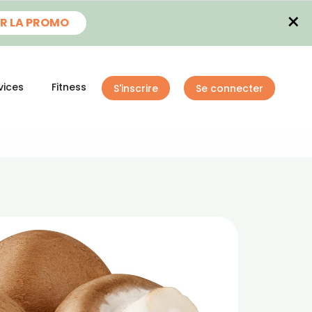
×
R LA PROMO
vices
Fitness
S'inscrire
Se connecter