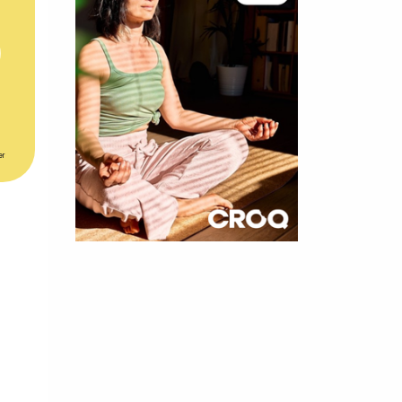
er
×
t 180
 CROQ
nnelle de