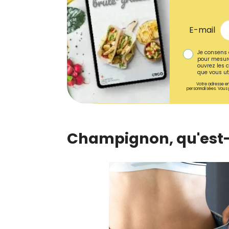
E-mail
Je consens 
pour mesure
ouvrez les c
que vous uti
Votre adresse em
personnalisées. Vous 
Champignon, qu'est-c