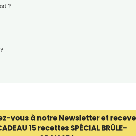
st ?
 ?
ez-vous à notre Newsletter et receve
CADEAU 15 recettes SPÉCIAL BRÛLE-