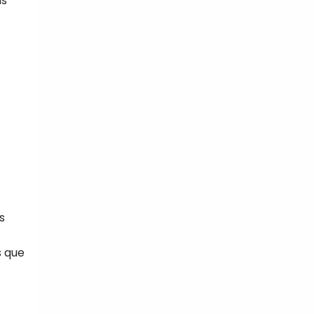
us
s
s que