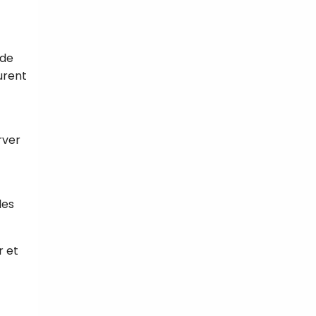
 de
urent
rver
les
r et