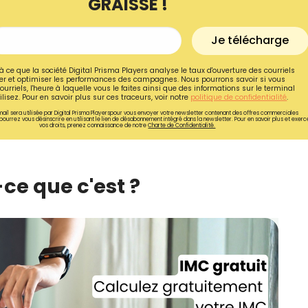
GRAISSE !
Je télécharge
à ce que la société Digital Prisma Players analyse le taux d'ouverture des courriels
r et optimiser les performances des campagnes. Nous pourrons savoir si vous
ourriels, l'heure à laquelle vous le faites ainsi que des informations sur le terminal
lisez. Pour en savoir plus sur ces traceurs, voir notre
politique de confidentialité
.
ail sera utilisée par Digital Prisma Playerspour vous envoyer votre newsletter contenant des offres commerciales
pourrez vous désinscrire en utilisant le lien de désabonnement intégré dans la newsletter. Pour en savoir plus et exerc
vos droits, prenez connaissance de notre
Charte de Confidentialité.
e que c'est ?
Recevez gratuitemen
recettes inédites de
!
Ainsi que la newsletter promotio