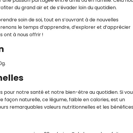
 une passion partagée entre amis ou en famille. Cela no
iter du grand air et de s’évader loin du quotidien.
endre soin de soi, tout en s’ouvrant à de nouvelles
prenons le temps d’apprendre, d’explorer et d’apprécier
ont à nous offrir !
n
0g.
nelles
s pour notre santé et notre bien-être au quotidien. Si vou
 façon naturelle, ce légume, faible en calories, est un
urs remarquables valeurs nutritionnelles et les bénéfice