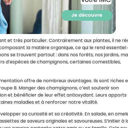
CROQ.
Je consens à ce que la société Digi
Prisma Players analyse le taux d'ou
 et très particulier. Contrairement aux plantes, il ne réa
des courriels pour mesurer et optim
écomposant la matière organique, ce qui le rend essentiel
performances des campagnes. No
pourrons savoir si vous ouvrez les co
nons se trouvent partout : dans nos forêts, nos jardins, ma
l'heure à laquelle vous le faites ains
lliers d’espèces de champignons, certaines comestibles,
des informations sur le terminal qu
utilisez. Pour en savoir plus sur ces 
voir notre
politique de confidentialit
mentation offre de nombreux avantages. Ils sont riches 
Je reçois mon cadeau !
 groupe B. Manger des champignons, c’est soutenir son
ion et bénéficier de leur effet antioxydant. Leurs apports
Votre adresse email sera utilisée par Digital Prisma Playe
aines maladies et à renforcer notre vitalité.
envoyer votre newsletter contenant des offres commercial
personnalisées. Vous pourrez vous désinscrire en utilisan
désabonnement intégré dans la newsletter. Pour en savoi
elopper sa curiosité et sa créativité. En salade, en omel
exercer vos droits, prenez connaissance de notre
Charte 
Confidentialité
.
ssiettes de saveurs originales et savoureuses. S’initier à l