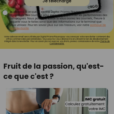
Je télécharge
Je consens à ce que la société Digital Prisma Players analyse le taux
d'ouverture des courriels pour mesurer et optimiser les performances des
campagnes. Nous pourrons savoir si vous ouvrez les courriels, l'heure à
laquelle vous le faites ainsi que des informations sur le terminal que
vous utilisez. Pour en savoir plus sur ces traceurs, voir notre
politique de
confidentialité
.
Votre adresse email sera utilisée par Digital Prisma Playerspour vous envoyer votre newsletter contenant des
offres commerciales personnalisées. Vous pourrez vous désinscrire en utilisant le lien de désabonnement
intégré dans la newsletter. Pour en savoir plus et exercer vos droits, prenez connaissance de notre
Charte de
Confidentialité.
Fruit de la passion, qu'est-
ce que c'est ?