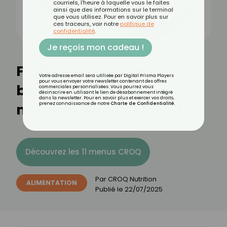
courriels, l'heure à laquelle vous le faites
ainsi que des informations sur le terminal
que vous utilisez. Pour en savoir plus sur
ces traceurs, voir notre
politique de
confidentialité
.
Je reçois mon cadeau !
Fruit de la passion :
Votre adresse email sera utilisée par Digital Prisma Players
pour vous envoyer votre newsletter contenant des offres
bienfaits, valeurs
commerciales personnalisées. Vous pourrez vous
désinscrire en utilisant le lien de désabonnement intégré
dans la newsletter. Pour en savoir plus et exercer vos droits,
nutritionnelles et recettes
prenez connaissance de notre
Charte de Confidentialité
.
Découvrez les 11 menus CROQ
Par
CROQ Nutrition
ALIMENTATION
Publié le
22/07/2025