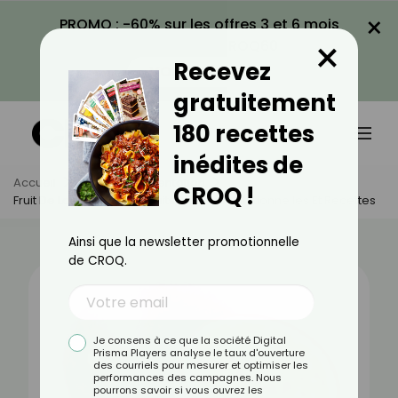
×
PROMO : -60% sur les offres 3 et 6 mois
×
avec le code CROQ60
Recevez
VOIR LA PROMO
gratuitement
180 recettes
inédites de
Accueil
Actus
Alimentation
CROQ !
Fruit De La Passion : Bienfaits, Valeurs Nutritionnelles Et Recettes
Ainsi que la newsletter promotionnelle
de CROQ.
Je consens à ce que la société Digital
Prisma Players analyse le taux d'ouverture
des courriels pour mesurer et optimiser les
performances des campagnes. Nous
pourrons savoir si vous ouvrez les