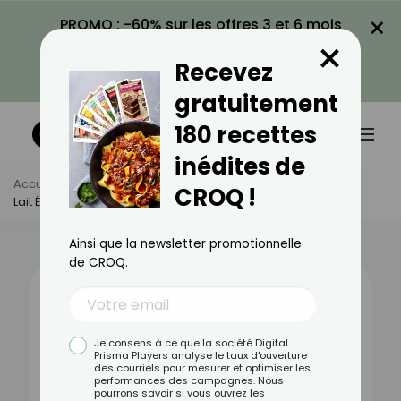
×
PROMO : -60% sur les offres 3 et 6 mois
×
avec le code CROQ60
Recevez
VOIR LA PROMO
gratuitement
180 recettes
inédites de
Accueil
Actus
Alimentation
CROQ !
Lait Écrémé : Bienfaits, Valeurs Nutritionnelles Et Recettes
Ainsi que la newsletter promotionnelle
de CROQ.
Je consens à ce que la société Digital
Prisma Players analyse le taux d'ouverture
des courriels pour mesurer et optimiser les
performances des campagnes. Nous
pourrons savoir si vous ouvrez les