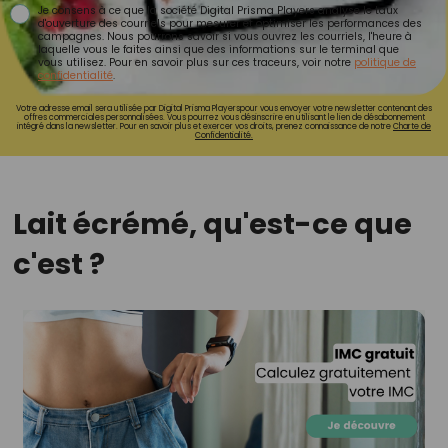
Je consens à ce que la société Digital Prisma Players analyse le taux
d'ouverture des courriels pour mesurer et optimiser les performances des
campagnes. Nous pourrons savoir si vous ouvrez les courriels, l'heure à
laquelle vous le faites ainsi que des informations sur le terminal que
vous utilisez. Pour en savoir plus sur ces traceurs, voir notre
politique de
confidentialité
.
Votre adresse email sera utilisée par Digital Prisma Playerspour vous envoyer votre newsletter contenant des
offres commerciales personnalisées. Vous pourrez vous désinscrire en utilisant le lien de désabonnement
intégré dans la newsletter. Pour en savoir plus et exercer vos droits, prenez connaissance de notre
Charte de
Confidentialité.
Lait écrémé, qu'est-ce que
c'est ?