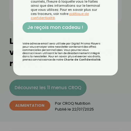
courriels, l'heure à laquelle vous le faites
ainsi que des informations sur le terminal
que vous utilisez. Pour en savoir plus sur
ces traceurs, voir notre
politique de
confidentialité
.
Je reçois mon cadeau !
Lait écrémé : bienfaits,
Votre adresse email sera utilisée par Digital Prisma Players
pour vous envoyer votre newsletter contenant des offres
valeurs nutritionnelles et
commerciales personnalisées. Vous pourrez vous
désinscrire en utilisant le lien de désabonnement intégré
dans la newsletter. Pour en savoir plus et exercer vos droits,
recettes
prenez connaissance de notre
Charte de Confidentialité
.
Découvrez les 11 menus CROQ
Par
CROQ Nutrition
ALIMENTATION
Publié le
22/07/2025