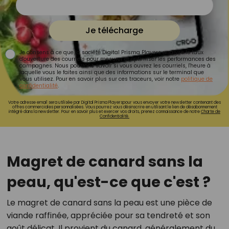
Je télécharge
Je consens à ce que la société Digital Prisma Players analyse le taux
d'ouverture des courriels pour mesurer et optimiser les performances des
campagnes. Nous pourrons savoir si vous ouvrez les courriels, l'heure à
laquelle vous le faites ainsi que des informations sur le terminal que
vous utilisez. Pour en savoir plus sur ces traceurs, voir notre
politique de
confidentialité
.
Votre adresse email sera utilisée par Digital Prisma Playerspour vous envoyer votre newsletter contenant des
offres commerciales personnalisées. Vous pourrez vous désinscrire en utilisant le lien de désabonnement
intégré dans la newsletter. Pour en savoir plus et exercer vos droits, prenez connaissance de notre
Charte de
Confidentialité.
Magret de canard sans la
peau, qu'est-ce que c'est ?
Le magret de canard sans la peau est une pièce de
viande raffinée, appréciée pour sa tendreté et son
goût délicat. Il provient du canard, généralement du