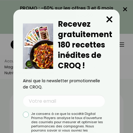
×
PROMO : -60% sur les offres 3 et 6 mois
×
avec le code CROQ60
Recevez
VOIR LA PROMO
gratuitement
180 recettes
inédites de
Accueil
Actus
Alimentation
CROQ !
Magret De Canard Sans La Peau : Bienfaits, Valeurs
Nutritionnelles Et Recettes
Ainsi que la newsletter promotionnelle
de CROQ.
Je consens à ce que la société Digital
Prisma Players analyse le taux d'ouverture
des courriels pour mesurer et optimiser les
performances des campagnes. Nous
pourrons savoir si vous ouvrez les