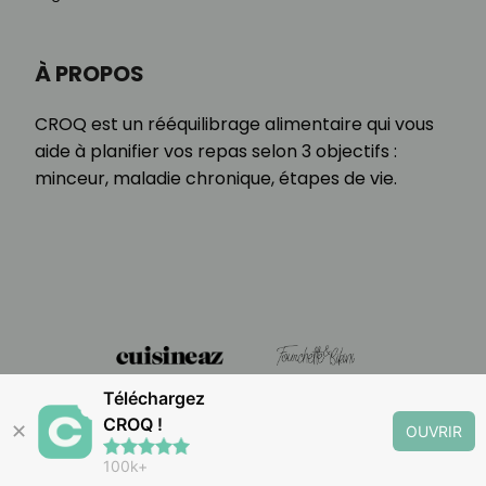
À PROPOS
CROQ est un rééquilibrage alimentaire qui vous
aide à planifier vos repas selon 3 objectifs :
minceur, maladie chronique, étapes de vie.
Téléchargez
CROQ !
✕
OUVRIR
100k+