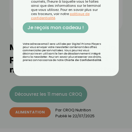
courriels, l'heure à laquelle vous le faites
ainsi que des informations sur le terminal
que vous utilisez. Pour en savoir plus sur
ces traceurs, voir notre
politique de
confidentialité
.
Je reçois mon cadeau !
Magret de canard sans la
Votre adresse email sera utilisée par Digital Prisma Players
pour vous envoyer votre newsletter contenant des offres
commerciales personnalisées. Vous pourrez vous
désinscrire en utilisant le lien de désabonnement intégré
peau : bienfaits, valeurs
dans la newsletter. Pour en savoir plus et exercer vos droits,
prenez connaissance de notre
Charte de Confidentialité
.
nutritionnelles et recettes
Découvrez les 11 menus CROQ
Par
CROQ Nutrition
ALIMENTATION
Publié le
22/07/2025