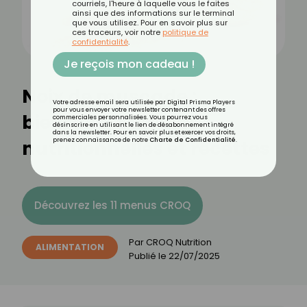
courriels, l'heure à laquelle vous le faites
ainsi que des informations sur le terminal
que vous utilisez. Pour en savoir plus sur
ces traceurs, voir notre
politique de
confidentialité
.
Je reçois mon cadeau !
Noix de muscade :
Votre adresse email sera utilisée par Digital Prisma Players
pour vous envoyer votre newsletter contenant des offres
bienfaits, valeurs
commerciales personnalisées. Vous pourrez vous
désinscrire en utilisant le lien de désabonnement intégré
dans la newsletter. Pour en savoir plus et exercer vos droits,
nutritionnelles et recettes
prenez connaissance de notre
Charte de Confidentialité
.
Découvrez les 11 menus CROQ
Par
CROQ Nutrition
ALIMENTATION
Publié le
22/07/2025