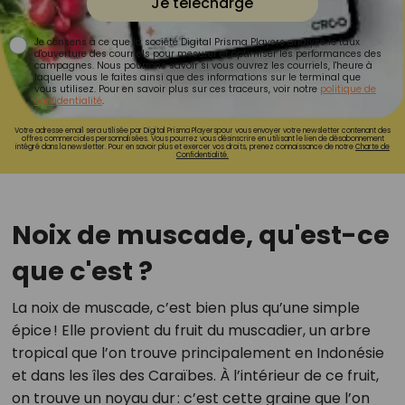
Je télécharge
Je consens à ce que la société Digital Prisma Players analyse le taux
d'ouverture des courriels pour mesurer et optimiser les performances des
campagnes. Nous pourrons savoir si vous ouvrez les courriels, l'heure à
laquelle vous le faites ainsi que des informations sur le terminal que
vous utilisez. Pour en savoir plus sur ces traceurs, voir notre
politique de
confidentialité
.
Votre adresse email sera utilisée par Digital Prisma Playerspour vous envoyer votre newsletter contenant des
offres commerciales personnalisées. Vous pourrez vous désinscrire en utilisant le lien de désabonnement
intégré dans la newsletter. Pour en savoir plus et exercer vos droits, prenez connaissance de notre
Charte de
Confidentialité.
Noix de muscade, qu'est-ce
que c'est ?
La noix de muscade, c’est bien plus qu’une simple
épice ! Elle provient du fruit du muscadier, un arbre
tropical que l’on trouve principalement en Indonésie
et dans les îles des Caraïbes. À l’intérieur de ce fruit,
on trouve un noyau dur : c’est cette graine que l’on