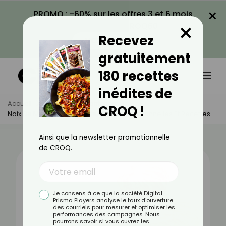
×
PROMO : -60% sur les offres 3 et 6 mois
×
avec le code CROQ60
Recevez
VOIR LA PROMO
gratuitement
180 recettes
inédites de
Accueil
Actus
Alimentation
CROQ !
Noix De Muscade : Bienfaits, Valeurs Nutritionnelles Et Recettes
Ainsi que la newsletter promotionnelle
de CROQ.
Je consens à ce que la société Digital
Prisma Players analyse le taux d'ouverture
des courriels pour mesurer et optimiser les
performances des campagnes. Nous
pourrons savoir si vous ouvrez les