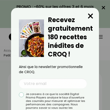
×
PROMO : -60% sur les offres 3 et 6 mois
×
avec le code CROQ60
Recevez
VOIR LA PROMO
gratuitement
180 recettes
inédites de
Accueil
Actus
Alimentation
CROQ !
Petit Épeautre : Bienfaits, Valeurs Nutritionnelles Et Recettes
Ainsi que la newsletter promotionnelle
de CROQ.
Je consens à ce que la société Digital
Prisma Players analyse le taux d'ouverture
des courriels pour mesurer et optimiser les
performances des campagnes. Nous
pourrons savoir si vous ouvrez les