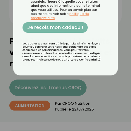
courriels, l'heure à laquelle vous le faites
ainsi que des informations sur le terminal
que vous utilisez. Pour en savoir plus sur
ces traceurs, voir notre
politique de
confidentialité
.
Je reçois mon cadeau !
Petit épeautre : bienfaits,
Votre adresse email sera utilisée par Digital Prisma Players
pour vous envoyer votre newsletter contenant des offres
valeurs nutritionnelles et
commerciales personnalisées. Vous pourrez vous
désinscrire en utilisant le lien de désabonnement intégré
dans la newsletter. Pour en savoir plus et exercer vos droits,
recettes
prenez connaissance de notre
Charte de Confidentialité
.
Découvrez les 11 menus CROQ
Par
CROQ Nutrition
ALIMENTATION
Publié le
22/07/2025