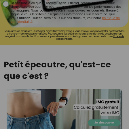
Je consens à ce que la société Digital Prisma Players analyse le taux
d'ouverture des courriels pour mesurer et optimiser les performances des
campagnes. Nous pourrons savoir si vous ouvrez les courriels, l'heure à
laquelle vous le faites ainsi que des informations sur le terminal que
vous utilisez. Pour en savoir plus sur ces traceurs, voir notre
politique de
confidentialité
.
Votre adresse email sera utilisée par Digital Prisma Playerspour vous envoyer votre newsletter contenant des
offres commerciales personnalisées. Vous pourrez vous désinscrire en utilisant le lien de désabonnement
intégré dans la newsletter. Pour en savoir plus et exercer vos droits, prenez connaissance de notre
Charte de
Confidentialité.
Petit épeautre, qu'est-ce
que c'est ?