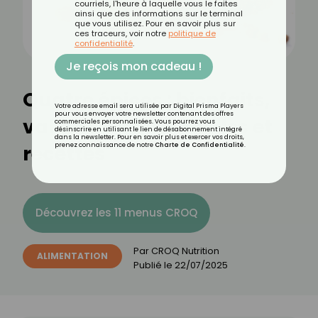
courriels, l'heure à laquelle vous le faites
ainsi que des informations sur le terminal
que vous utilisez. Pour en savoir plus sur
ces traceurs, voir notre
politique de
confidentialité
.
Je reçois mon cadeau !
Quatre épices : bienfaits,
Votre adresse email sera utilisée par Digital Prisma Players
pour vous envoyer votre newsletter contenant des offres
valeurs nutritionnelles et
commerciales personnalisées. Vous pourrez vous
désinscrire en utilisant le lien de désabonnement intégré
dans la newsletter. Pour en savoir plus et exercer vos droits,
recettes
prenez connaissance de notre
Charte de Confidentialité
.
Découvrez les 11 menus CROQ
Par
CROQ Nutrition
ALIMENTATION
Publié le
22/07/2025