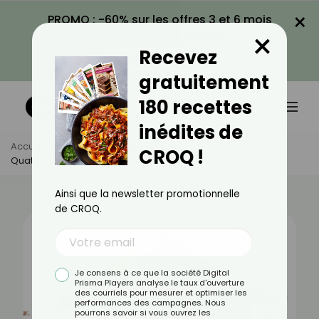
×
PROMO : -60% sur les offres 3 et 6 mois
×
avec le code CROQ60
Recevez
VOIR LA PROMO
gratuitement
180 recettes
inédites de
Accueil
Actus
Alimentation
CROQ !
Quatre Épices : Bienfaits, Valeurs Nutritionnelles Et Recettes
Ainsi que la newsletter promotionnelle
de CROQ.
Je consens à ce que la société Digital
Prisma Players analyse le taux d'ouverture
des courriels pour mesurer et optimiser les
performances des campagnes. Nous
pourrons savoir si vous ouvrez les