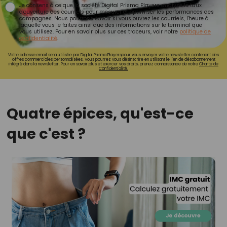
Je consens à ce que la société Digital Prisma Players analyse le taux
d'ouverture des courriels pour mesurer et optimiser les performances des
campagnes. Nous pourrons savoir si vous ouvrez les courriels, l'heure à
laquelle vous le faites ainsi que des informations sur le terminal que
vous utilisez. Pour en savoir plus sur ces traceurs, voir notre
politique de
confidentialité
.
Votre adresse email sera utilisée par Digital Prisma Playerspour vous envoyer votre newsletter contenant des
offres commerciales personnalisées. Vous pourrez vous désinscrire en utilisant le lien de désabonnement
intégré dans la newsletter. Pour en savoir plus et exercer vos droits, prenez connaissance de notre
Charte de
Confidentialité.
Quatre épices, qu'est-ce
que c'est ?