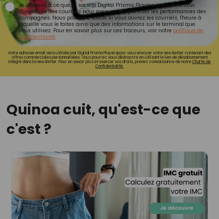
Je consens à ce que la société Digital Prisma Players analyse le taux
d'ouverture des courriels pour mesurer et optimiser les performances des
campagnes. Nous pourrons savoir si vous ouvrez les courriels, l'heure à
laquelle vous le faites ainsi que des informations sur le terminal que
vous utilisez. Pour en savoir plus sur ces traceurs, voir notre
politique de
confidentialité
.
Votre adresse email sera utilisée par Digital Prisma Playerspour vous envoyer votre newsletter contenant des
offres commerciales personnalisées. Vous pourrez vous désinscrire en utilisant le lien de désabonnement
intégré dans la newsletter. Pour en savoir plus et exercer vos droits, prenez connaissance de notre
Charte de
Confidentialité.
Quinoa cuit, qu'est-ce que
c'est ?