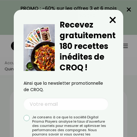
×
PROMO : -60% sur les offres 3 et 6 mois
×
avec le code CROQ60
Recevez
VOIR LA PROMO
gratuitement
180 recettes
inédites de
Accueil
Actus
Alimentation
CROQ !
Quinoa Cuit : Bienfaits, Valeurs Nutritionnelles Et Recettes
Ainsi que la newsletter promotionnelle
de CROQ.
Je consens à ce que la société Digital
Prisma Players analyse le taux d'ouverture
des courriels pour mesurer et optimiser les
performances des campagnes. Nous
pourrons savoir si vous ouvrez les