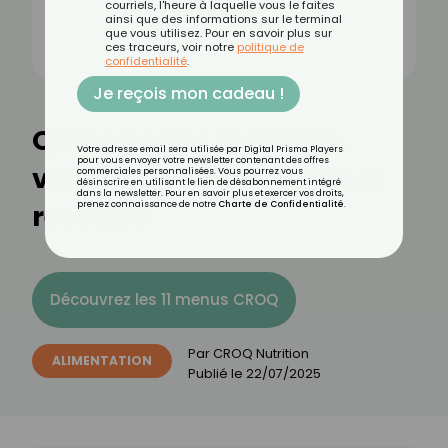
courriels, l'heure à laquelle vous le faites
ainsi que des informations sur le terminal
que vous utilisez. Pour en savoir plus sur
ces traceurs, voir notre
politique de
confidentialité
.
Je reçois mon cadeau !
Quinoa cuit : bienfaits,
Votre adresse email sera utilisée par Digital Prisma Players
pour vous envoyer votre newsletter contenant des offres
valeurs nutritionnelles et
commerciales personnalisées. Vous pourrez vous
désinscrire en utilisant le lien de désabonnement intégré
dans la newsletter. Pour en savoir plus et exercer vos droits,
recettes
prenez connaissance de notre
Charte de Confidentialité
.
Découvrez les 11 menus CROQ
Par
CROQ Nutrition
ALIMENTATION
Publié le
22/07/2025