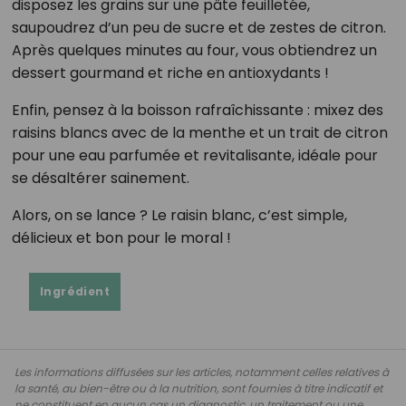
disposez les grains sur une pâte feuilletée,
saupoudrez d’un peu de sucre et de zestes de citron.
Après quelques minutes au four, vous obtiendrez un
dessert gourmand et riche en antioxydants !
Enfin, pensez à la boisson rafraîchissante : mixez des
raisins blancs avec de la menthe et un trait de citron
pour une eau parfumée et revitalisante, idéale pour
se désaltérer sainement.
Alors, on se lance ? Le raisin blanc, c’est simple,
délicieux et bon pour le moral !
Ingrédient
Les informations diffusées sur les articles, notamment celles relatives à
la santé, au bien-être ou à la nutrition, sont fournies à titre indicatif et
ne constituent en aucun cas un diagnostic, un traitement ou une