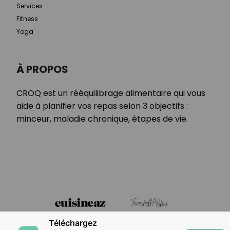
Services
Fitness
Yoga
À PROPOS
CROQ est un rééquilibrage alimentaire qui vous
aide à planifier vos repas selon 3 objectifs :
minceur, maladie chronique, étapes de vie.
Téléchargez