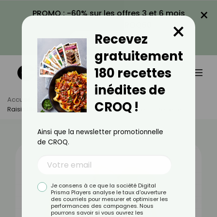
×
PROMO : -60% sur les offres 3 et 6 mois
×
avec le code CROQ60
Recevez
VOIR LA PROMO
gratuitement
180 recettes
inédites de
Accueil
Actus
Alimentation
CROQ !
Raisin Blanc : Bienfaits, Valeurs Nutritionnelles Et Recettes
Ainsi que la newsletter promotionnelle
de CROQ.
Je consens à ce que la société Digital
Prisma Players analyse le taux d'ouverture
des courriels pour mesurer et optimiser les
performances des campagnes. Nous
pourrons savoir si vous ouvrez les