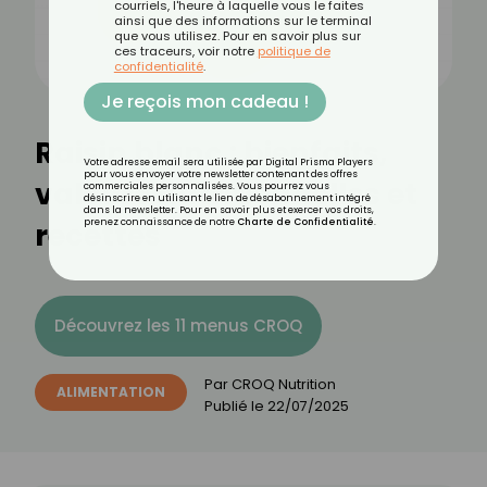
courriels, l'heure à laquelle vous le faites
ainsi que des informations sur le terminal
que vous utilisez. Pour en savoir plus sur
ces traceurs, voir notre
politique de
confidentialité
.
Je reçois mon cadeau !
Raisin blanc : bienfaits,
Votre adresse email sera utilisée par Digital Prisma Players
pour vous envoyer votre newsletter contenant des offres
valeurs nutritionnelles et
commerciales personnalisées. Vous pourrez vous
désinscrire en utilisant le lien de désabonnement intégré
dans la newsletter. Pour en savoir plus et exercer vos droits,
recettes
prenez connaissance de notre
Charte de Confidentialité
.
Découvrez les 11 menus CROQ
Par
CROQ Nutrition
ALIMENTATION
Publié le
22/07/2025