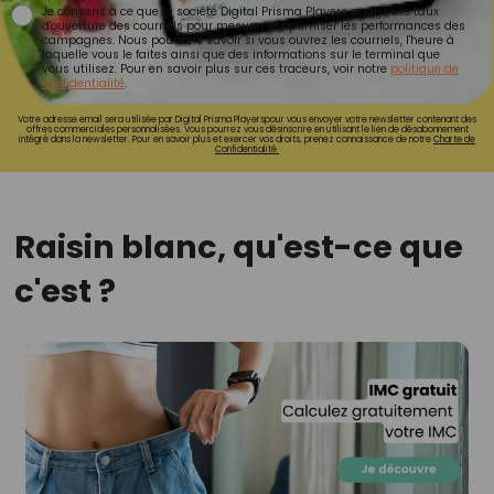
Je consens à ce que la société Digital Prisma Players analyse le taux
d'ouverture des courriels pour mesurer et optimiser les performances des
campagnes. Nous pourrons savoir si vous ouvrez les courriels, l'heure à
laquelle vous le faites ainsi que des informations sur le terminal que
vous utilisez. Pour en savoir plus sur ces traceurs, voir notre
politique de
confidentialité
.
Votre adresse email sera utilisée par Digital Prisma Playerspour vous envoyer votre newsletter contenant des
offres commerciales personnalisées. Vous pourrez vous désinscrire en utilisant le lien de désabonnement
intégré dans la newsletter. Pour en savoir plus et exercer vos droits, prenez connaissance de notre
Charte de
Confidentialité.
Raisin blanc, qu'est-ce que
c'est ?