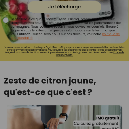
Je télécharge
Je consens à ce que la société Digital Prisma Players analyse le taux
d'ouverture des courriels pour mesurer et optimiser les performances des
campagnes. Nous pourrons savoir si vous ouvrez les courriels, l'heure à
laquelle vous le faites ainsi que des informations sur le terminal que
vous utilisez. Pour en savoir plus sur ces traceurs, voir notre
politique de
confidentialité
.
Votre adresse email sera utilisée par Digital Prisma Playerspour vous envoyer votre newsletter contenant des
offres commerciales personnalisées. Vous pourrez vous désinscrire en utilisant le lien de désabonnement
intégré dans la newsletter. Pour en savoir plus et exercer vos droits, prenez connaissance de notre
Charte de
Confidentialité.
Zeste de citron jaune,
qu'est-ce que c'est ?