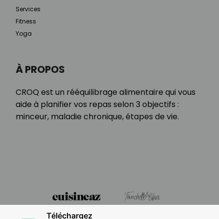
Services
Fitness
Yoga
À PROPOS
CROQ est un rééquilibrage alimentaire qui vous
aide à planifier vos repas selon 3 objectifs :
minceur, maladie chronique, étapes de vie.
Téléchargez