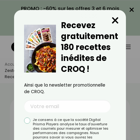
×
PROMO : -60% sur les offres 3 et 6 mois
×
avec le code CROQ60
Recevez
VOIR LA PROMO
gratuitement
180 recettes
inédites de
Accueil
Actus
Alimentation
CROQ !
Zeste De Citron Jaune : Bienfaits, Valeurs Nutritionnelles Et
Recettes
Ainsi que la newsletter promotionnelle
de CROQ.
Je consens à ce que la société Digital
Prisma Players analyse le taux d'ouverture
des courriels pour mesurer et optimiser les
performances des campagnes. Nous
pourrons savoir si vous ouvrez les