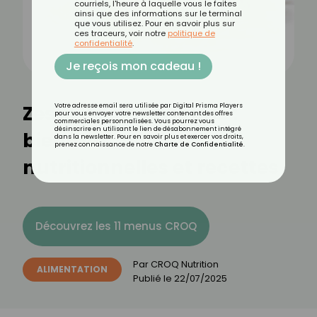
courriels, l'heure à laquelle vous le faites
ainsi que des informations sur le terminal
que vous utilisez. Pour en savoir plus sur
ces traceurs, voir notre
politique de
confidentialité
.
Je reçois mon cadeau !
Zeste de citron jaune :
Votre adresse email sera utilisée par Digital Prisma Players
pour vous envoyer votre newsletter contenant des offres
commerciales personnalisées. Vous pourrez vous
désinscrire en utilisant le lien de désabonnement intégré
bienfaits, valeurs
dans la newsletter. Pour en savoir plus et exercer vos droits,
prenez connaissance de notre
Charte de Confidentialité
.
nutritionnelles et recettes
Découvrez les 11 menus CROQ
Par
CROQ Nutrition
ALIMENTATION
Publié le
22/07/2025