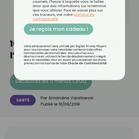
courriels, l'heure à laquelle vous le faites
ainsi que des informations sur le terminal
que vous utilisez. Pour en savoir plus sur
ces traceurs, voir notre
politique de
confidentialité
.
Je reçois mon cadeau !
10 astuces pour résister à
Votre adresse email sera utilisée par Digital Prisma Players
pour vous envoyer votre newsletter contenant des offres
l’envie de fumer
commerciales personnalisées. Vous pourrez vous
désinscrire en utilisant le lien de désabonnement intégré
dans la newsletter. Pour en savoir plus et exercer vos droits,
prenez connaissance de notre
Charte de Confidentialité
.
Découvrez les 11 menus CROQ
Par
Amandine Vanstaevel
SANTÉ
Publié le
10/09/2018