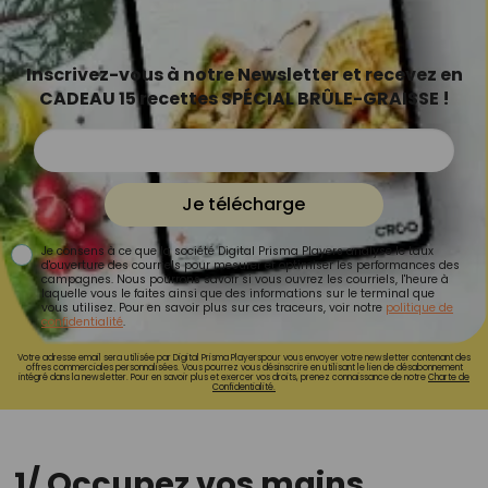
Inscrivez-vous à notre Newsletter et recevez en
CADEAU 15 recettes SPÉCIAL BRÛLE-GRAISSE !
Je télécharge
Je consens à ce que la société Digital Prisma Players analyse le taux
d'ouverture des courriels pour mesurer et optimiser les performances des
campagnes. Nous pourrons savoir si vous ouvrez les courriels, l'heure à
laquelle vous le faites ainsi que des informations sur le terminal que
vous utilisez. Pour en savoir plus sur ces traceurs, voir notre
politique de
confidentialité
.
Votre adresse email sera utilisée par Digital Prisma Playerspour vous envoyer votre newsletter contenant des
offres commerciales personnalisées. Vous pourrez vous désinscrire en utilisant le lien de désabonnement
intégré dans la newsletter. Pour en savoir plus et exercer vos droits, prenez connaissance de notre
Charte de
Confidentialité.
1/ Occupez vos mains