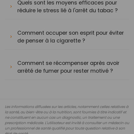
Quels sont les moyens efficaces pour
réduire le stress lié à l'arrêt du tabac ?
Comment occuper son esprit pour éviter
de penser à la cigarette ?
Comment se récompenser après avoir
arrêté de fumer pour rester motivé ?
Les informations diffusées sur les articles, notamment celles relatives à
la santé, au bien-être ou à la nutrition, sont fournies à titre indicatif et
ne constituent en aucun cas un diagnostic, un traitement ou une
prescription médicale. L'utilisateur est invité à consulter un médecin ou
un professionnel de santé qualifié pour toute question relative à son
état de santé.