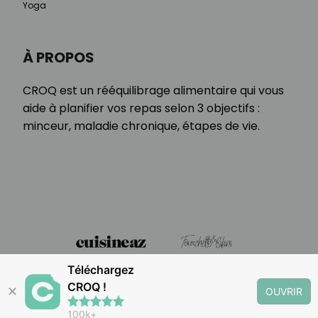
Yoga
À PROPOS
CROQ est un rééquilibrage alimentaire qui vous
aide à planifier vos repas selon 3 objectifs :
minceur, maladie chronique, étapes de vie.
Téléchargez
CROQ !
✕
OUVRIR
100k+