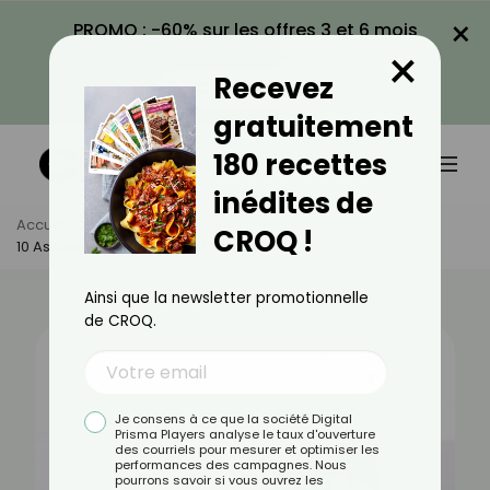
×
PROMO : -60% sur les offres 3 et 6 mois
×
avec le code CROQ60
Recevez
VOIR LA PROMO
gratuitement
180 recettes
inédites de
Accueil
Actus
Santé
CROQ !
10 Astuces Pour Résister À L’envie De Fumer
Ainsi que la newsletter promotionnelle
de CROQ.
Je consens à ce que la société Digital
Prisma Players analyse le taux d'ouverture
des courriels pour mesurer et optimiser les
performances des campagnes. Nous
pourrons savoir si vous ouvrez les