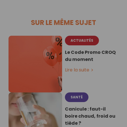
SUR LE MÊME SUJET
ACTUALITÉS
Le Code Promo CROQ
du moment
Lire la suite
SANTÉ
Canicule : faut-il
boire chaud, froid ou
tiède ?