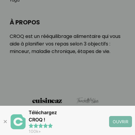
Yoga
À PROPOS
CROQ est un rééquilibrage alimentaire qui vous
aide à planifier vos repas selon 3 objectifs :
minceur, maladie chronique, étapes de vie.
Téléchargez
CROQ !
✕
OUVRIR
100k+