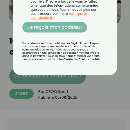
courriels, l'heure à laquelle vous le faites
ainsi que des informations sur le terminal
que vous utilisez. Pour en savoir plus sur
ces traceurs, voir notre
politique de
confidentialité
.
Je reçois mon cadeau !
10 boissons pour sportifs à
Votre adresse email sera utilisée par Digital Prisma Players
pour vous envoyer votre newsletter contenant des offres
connaître
commerciales personnalisées. Vous pourrez vous
désinscrire en utilisant le lien de désabonnement intégré
dans la newsletter. Pour en savoir plus et exercer vos droits,
prenez connaissance de notre
Charte de Confidentialité
.
Découvrez les 11 menus CROQ
Par
CROQ Sport
SPORT
Publié le
05/09/2025