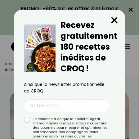
×
PROMO : -60% sur les offres 3 et 6 mois
×
avec le code CROQ60
Recevez
VOIR LA PROMO
gratuitement
180 recettes
inédites de
Accueil
Actus
Sport
CROQ !
10 Boissons Pour Sportifs À Connaître
Ainsi que la newsletter promotionnelle
de CROQ.
Je consens à ce que la société Digital
Prisma Players analyse le taux d'ouverture
des courriels pour mesurer et optimiser les
performances des campagnes. Nous
pourrons savoir si vous ouvrez les