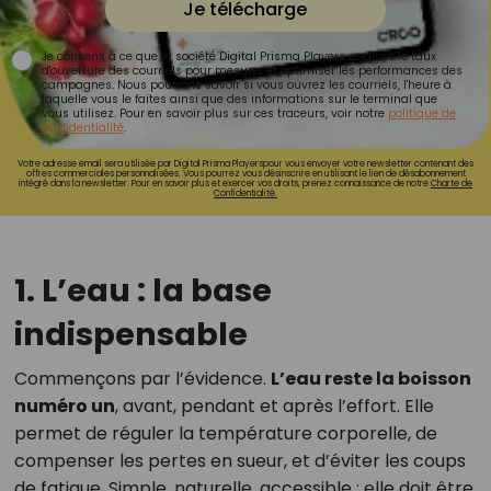
Je télécharge
Je consens à ce que la société Digital Prisma Players analyse le taux
d'ouverture des courriels pour mesurer et optimiser les performances des
campagnes. Nous pourrons savoir si vous ouvrez les courriels, l'heure à
laquelle vous le faites ainsi que des informations sur le terminal que
vous utilisez. Pour en savoir plus sur ces traceurs, voir notre
politique de
confidentialité
.
Votre adresse email sera utilisée par Digital Prisma Playerspour vous envoyer votre newsletter contenant des
offres commerciales personnalisées. Vous pourrez vous désinscrire en utilisant le lien de désabonnement
intégré dans la newsletter. Pour en savoir plus et exercer vos droits, prenez connaissance de notre
Charte de
Confidentialité.
1. L’eau : la base
indispensable
Commençons par l’évidence.
L’eau reste la boisson
numéro un
, avant, pendant et après l’effort. Elle
permet de réguler la température corporelle, de
compenser les pertes en sueur, et d’éviter les coups
de fatigue. Simple, naturelle, accessible : elle doit être