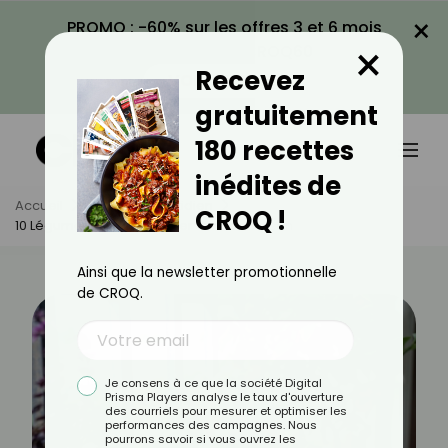
×
PROMO : -60% sur les offres 3 et 6 mois
×
avec le code CROQ60
Recevez
VOIR LA PROMO
gratuitement
180 recettes
inédites de
Accueil
Actus
Quotidien
CROQ !
10 Légumes À Faire Pousser Sur Son Balcon
Ainsi que la newsletter promotionnelle
de CROQ.
Je consens à ce que la société Digital
Prisma Players analyse le taux d'ouverture
des courriels pour mesurer et optimiser les
performances des campagnes. Nous
pourrons savoir si vous ouvrez les