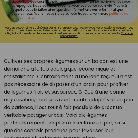
d'ouverture des courriels pour mesurer et optimiser les performances des
campagnes. Nous pourrons savoir si vous ouvrez les courriels, l'heure à
laquelle vous le faites ainsi que des informations sur le terminal que
vous utilisez. Pour en savoir plus sur ces traceurs, voir notre
politique de
confidentialité
.
Votre adresse email sera utilisée par Digital Prisma Playerspour vous envoyer votre newsletter contenant des
offres commerciales personnalisées. Vous pourrez vous désinscrire en utilisant le lien de désabonnement
intégré dans la newsletter. Pour en savoir plus et exercer vos droits, prenez connaissance de notre
Charte de
Confidentialité.
Cultiver ses propres légumes sur un balcon est une
démarche à la fois écologique, économique et
satisfaisante. Contrairement à une idée reçue, il n’est
pas nécessaire de disposer d’un jardin pour profiter
de légumes frais et savoureux. Grâce à une bonne
organisation, quelques contenants adaptés et un peu
de patience, il est tout à fait possible de créer un
véritable potager urbain. Voici dix légumes
particulièrement adaptés à la culture en pot, ainsi
que des conseils pratiques pour favoriser leur