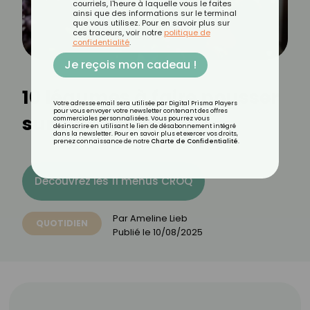
courriels, l'heure à laquelle vous le faites
ainsi que des informations sur le terminal
que vous utilisez. Pour en savoir plus sur
ces traceurs, voir notre
politique de
confidentialité
.
Je reçois mon cadeau !
10 légumes à faire pousser
Votre adresse email sera utilisée par Digital Prisma Players
pour vous envoyer votre newsletter contenant des offres
sur son balcon
commerciales personnalisées. Vous pourrez vous
désinscrire en utilisant le lien de désabonnement intégré
dans la newsletter. Pour en savoir plus et exercer vos droits,
prenez connaissance de notre
Charte de Confidentialité
.
Découvrez les 11 menus CROQ
Par
Ameline Lieb
QUOTIDIEN
Publié le
10/08/2025