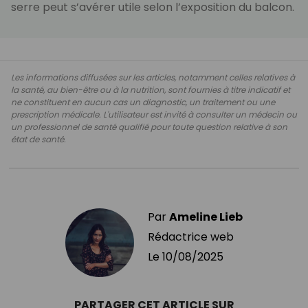
serre peut s’avérer utile selon l’exposition du balcon.
Les informations diffusées sur les articles, notamment celles relatives à
la santé, au bien-être ou à la nutrition, sont fournies à titre indicatif et
ne constituent en aucun cas un diagnostic, un traitement ou une
prescription médicale. L'utilisateur est invité à consulter un médecin ou
un professionnel de santé qualifié pour toute question relative à son
état de santé.
Par
Ameline Lieb
Rédactrice web
Le
10/08/2025
PARTAGER CET ARTICLE SUR