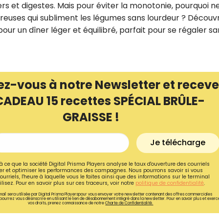
rs et digestes. Mais pour éviter la monotonie, pourquoi n
ureuses qui subliment les légumes sans lourdeur ? Découv
our un dîner léger et équilibré, parfait pour se régaler sa
ez-vous à notre Newsletter et receve
CADEAU 15 recettes SPÉCIAL BRÛLE-
GRAISSE !
Je télécharge
Recevez gratuitemen
à ce que la société Digital Prisma Players analyse le taux d'ouverture des courriels
r et optimiser les performances des campagnes. Nous pourrons savoir si vous
recettes inédites de
ourriels, l'heure à laquelle vous le faites ainsi que des informations sur le terminal
lisez. Pour en savoir plus sur ces traceurs, voir notre
politique de confidentialité
.
!
ail sera utilisée par Digital Prisma Playerspour vous envoyer votre newsletter contenant des offres commerciales
pourrez vous désinscrire en utilisant le lien de désabonnement intégré dans la newsletter. Pour en savoir plus et exerc
vos droits, prenez connaissance de notre
Charte de Confidentialité.
Ainsi que la newsletter promotio