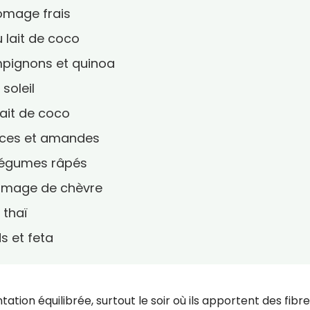
romage frais
 lait de coco
mpignons et quinoa
soleil
lait de coco
pices et amandes
 légumes râpés
fromage de chèvre
 thaï
s et feta
tion équilibrée, surtout le soir où ils apportent des fibre