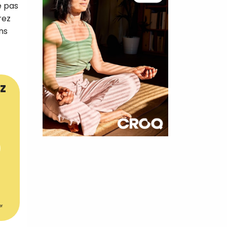
e pas
rez
ns
z
×
t 180
 CROQ
er
nnelle de