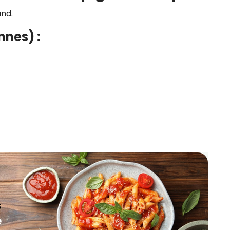
and.
nnes) :