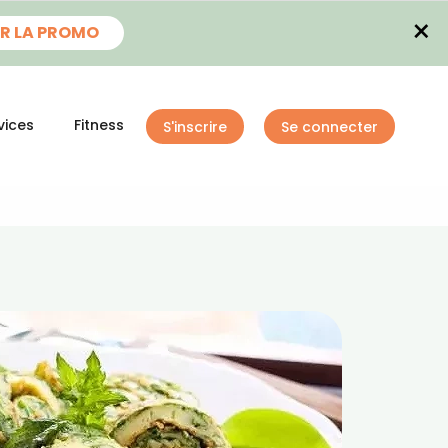
×
R LA PROMO
vices
Fitness
S'inscrire
Se connecter