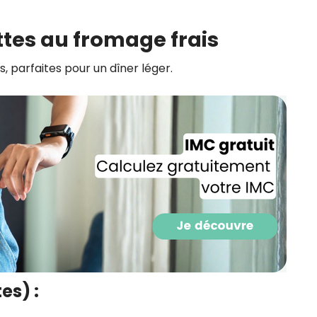
CROQ.
ttes au fromage frais
, parfaites pour un dîner léger.
Je consens à ce que la société Digi
Prisma Players analyse le taux d'ou
des courriels pour mesurer et optim
performances des campagnes. No
pourrons savoir si vous ouvrez les co
l'heure à laquelle vous le faites ains
des informations sur le terminal qu
utilisez. Pour en savoir plus sur ces 
voir notre
politique de confidentialit
Je reçois mon cadeau !
Votre adresse email sera utilisée par Digital Prisma Playe
envoyer votre newsletter contenant des offres commercial
personnalisées. Vous pourrez vous désinscrire en utilisan
désabonnement intégré dans la newsletter. Pour en savoi
exercer vos droits, prenez connaissance de notre
Charte 
es) :
Confidentialité
.