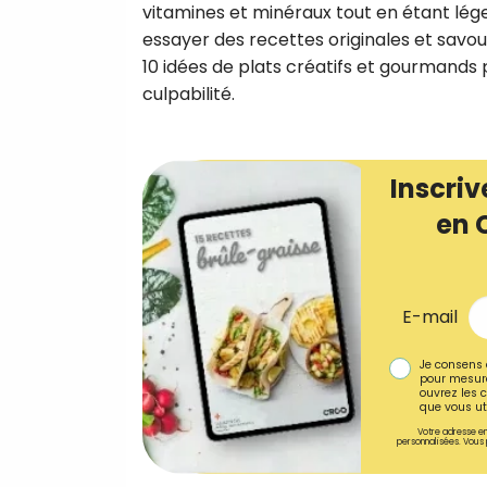
vitamines et minéraux tout en étant lége
essayer des recettes originales et savo
10 idées de plats créatifs et gourmands p
culpabilité.
Inscriv
en 
E-mail
Je consens 
pour mesure
ouvrez les c
que vous uti
Votre adresse em
personnalisées. Vous 