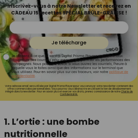
Inscrivez-vous à notre Newsletter et recevez en
CADEAU 15 recettes SPÉCIAL BRÛLE-GRAISSE !
Je télécharge
Je consens à ce que la société Digital Prisma Players analyse le taux
d'ouverture des courriels pour mesurer et optimiser les performances des
campagnes. Nous pourrons savoir si vous ouvrez les courriels, l'heure à
laquelle vous le faites ainsi que des informations sur le terminal que
vous utilisez. Pour en savoir plus sur ces traceurs, voir notre
politique de
confidentialité
.
Votre adresse email sera utilisée par Digital Prisma Playerspour vous envoyer votre newsletter contenant des
offres commerciales personnalisées. Vous pourrez vous désinscrire en utilisant le lien de désabonnement
intégré dans la newsletter. Pour en savoir plus et exercer vos droits, prenez connaissance de notre
Charte de
Confidentialité.
1. L’ortie : une bombe
nutritionnelle