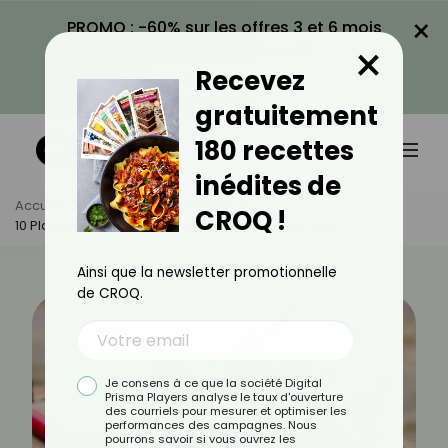
×
PROMO : -60% sur les offres 3 et 6 mois
×
avec le code CROQ60
Recevez
VOIR LA PROMO
gratuitement
180 recettes
inédites de
Accueil
Actus
Alimentation
CROQ !
10 Plantes Sauvages Que L’on Devrait Consommer
Ainsi que la newsletter promotionnelle
de CROQ.
Je consens à ce que la société Digital
Prisma Players analyse le taux d'ouverture
des courriels pour mesurer et optimiser les
performances des campagnes. Nous
pourrons savoir si vous ouvrez les