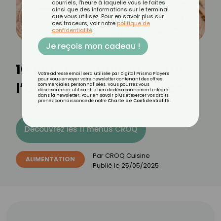
courriels, l'heure à laquelle vous le faites
ainsi que des informations sur le terminal
que vous utilisez. Pour en savoir plus sur
ces traceurs, voir notre
politique de
confidentialité
.
Je reçois mon cadeau !
10 plantes sauvages que
Votre adresse email sera utilisée par Digital Prisma Players
pour vous envoyer votre newsletter contenant des offres
l’on devrait consommer
commerciales personnalisées. Vous pourrez vous
désinscrire en utilisant le lien de désabonnement intégré
dans la newsletter. Pour en savoir plus et exercer vos droits,
prenez connaissance de notre
Charte de Confidentialité
.
Découvrez les 11 menus CROQ
Par
CROQ Cuisine
ALIMENTATION
Publié le
25/05/2025