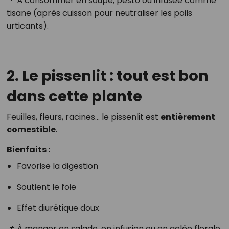
📌 À consommer en soupe, pesto ou infusée comme
tisane (après cuisson pour neutraliser les poils
urticants).
2. Le pissenlit : tout est bon
dans cette plante
Feuilles, fleurs, racines… le pissenlit est
entièrement
comestible
.
Bienfaits :
Favorise la digestion
Soutient le foie
Effet diurétique doux
📌 À manger en salade, en infusion ou en gelée florale.