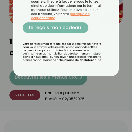
courriels, l'heure à laquelle vous le faites
ainsi que des informations sur le terminal
que vous utilisez. Pour en savoir plus sur
ces traceurs, voir notre
politique de
confidentialité
.
Je reçois mon cadeau !
10 recettes légères de
Votre adresse email sera utilisée par Digital Prisma Players
pour vous envoyer votre newsletter contenant des offres
cakes de printemps
commerciales personnalisées. Vous pourrez vous
désinscrire en utilisant le lien de désabonnement intégré
dans la newsletter. Pour en savoir plus et exercer vos droits,
prenez connaissance de notre
Charte de Confidentialité
.
Découvrez les 11 menus CROQ
Par
CROQ Cuisine
RECETTES
Publié le
02/05/2025