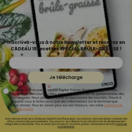
Inscrivez-vous à notre Newsletter et recevez en
CADEAU 15 recettes SPÉCIAL BRÛLE-GRAISSE !
Je télécharge
Je consens à ce que la société Digital Prisma Players analyse le taux
d'ouverture des courriels pour mesurer et optimiser les performances des
campagnes. Nous pourrons savoir si vous ouvrez les courriels, l'heure à
laquelle vous le faites ainsi que des informations sur le terminal que
vous utilisez. Pour en savoir plus sur ces traceurs, voir notre
politique de
confidentialité
.
Votre adresse email sera utilisée par Digital Prisma Playerspour vous envoyer votre newsletter contenant des
offres commerciales personnalisées. Vous pourrez vous désinscrire en utilisant le lien de désabonnement
intégré dans la newsletter. Pour en savoir plus et exercer vos droits, prenez connaissance de notre
Charte de
Confidentialité.