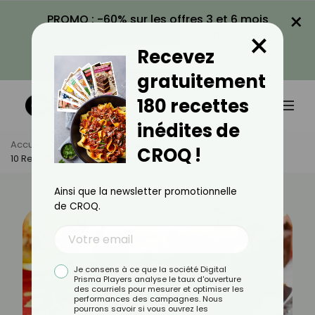
×
PROMO : -60% sur les offres 3 et 6 mois
×
avec le code CROQ60
Recevez
VOIR LA PROMO
gratuitement
180 recettes
inédites de
Accueil
Actus
Recettes
CROQ !
10 Recettes Légères De Cakes De Printemps
Ainsi que la newsletter promotionnelle
de CROQ.
Je consens à ce que la société Digital
Prisma Players analyse le taux d'ouverture
des courriels pour mesurer et optimiser les
performances des campagnes. Nous
pourrons savoir si vous ouvrez les