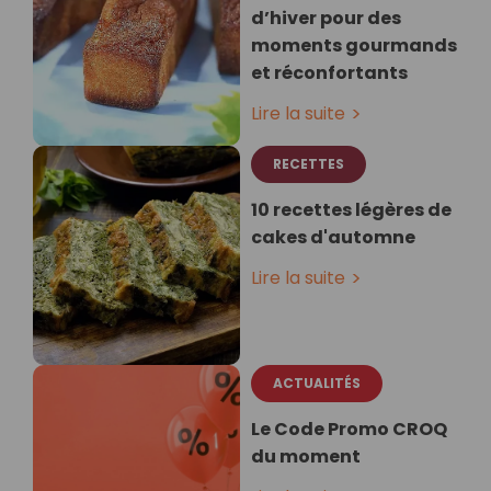
d’hiver pour des
moments gourmands
et réconfortants
Lire la suite
RECETTES
10 recettes légères de
cakes d'automne
Lire la suite
ACTUALITÉS
Le Code Promo CROQ
du moment