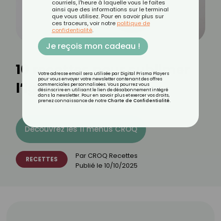
courriels, l'heure à laquelle vous le faites
ainsi que des informations sur le terminal
que vous utilisez. Pour en savoir plus sur
ces traceurs, voir notre
politique de
confidentialité
.
Je reçois mon cadeau !
10 recettes pour sublimer
Votre adresse email sera utilisée par Digital Prisma Players
pour vous envoyer votre newsletter contenant des offres
l’igname
commerciales personnalisées. Vous pourrez vous
désinscrire en utilisant le lien de désabonnement intégré
dans la newsletter. Pour en savoir plus et exercer vos droits,
prenez connaissance de notre
Charte de Confidentialité
.
Découvrez les 11 menus CROQ
Par
CROQ Recettes
RECETTES
Publié le
10/10/2025