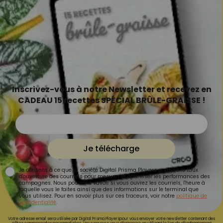
Inscrivez-vous à notre Newsletter et recevez en
CADEAU 15 recettes SPÉCIAL BRÛLE-GRAISSE !
Je télécharge
Je consens à ce que la société Digital Prisma Players analyse le taux
d'ouverture des courriels pour mesurer et optimiser les performances des
campagnes. Nous pourrons savoir si vous ouvrez les courriels, l'heure à
laquelle vous le faites ainsi que des informations sur le terminal que
vous utilisez. Pour en savoir plus sur ces traceurs, voir notre
politique de
confidentialité
.
Votre adresse email sera utilisée par Digital Prisma Playerspour vous envoyer votre newsletter contenant des