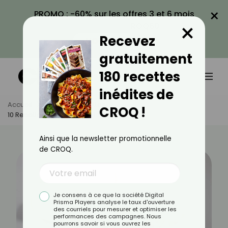
×
PROMO : -60% sur les offres 3 et 6 mois
×
avec le code CROQ60
Recevez
VOIR LA PROMO
gratuitement
180 recettes
inédites de
Accueil
Actus
Recettes
CROQ !
10 Recettes Pour Sublimer L’igname
Ainsi que la newsletter promotionnelle
de CROQ.
Je consens à ce que la société Digital
Prisma Players analyse le taux d'ouverture
des courriels pour mesurer et optimiser les
performances des campagnes. Nous
pourrons savoir si vous ouvrez les