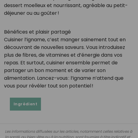
dessert moelleux et nourrissant, agréable au petit-
déjeuner ou au goûter !
Bénéfices et plaisir partagé
Cuisiner l’igname, c’est manger sainement tout en
découvrant de nouvelles saveurs. Vous introduisez
plus de fibres, de vitamines et d’énergie dans vos
repas. Et surtout, cuisiner ensemble permet de
partager un bon moment et de varier son
alimentation. Lancez-vous : l’igname n’attend que
vous pour révéler tout son potentiel !
Ingrédient
Les informations diffusées sur les articles, notamment celles relatives à
la santé, au bien-être ou à la nutrition, sont fournies à titre indicatif et