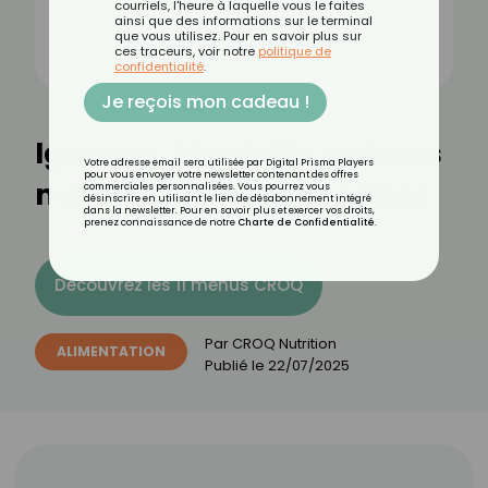
courriels, l'heure à laquelle vous le faites
ainsi que des informations sur le terminal
que vous utilisez. Pour en savoir plus sur
ces traceurs, voir notre
politique de
confidentialité
.
Je reçois mon cadeau !
Igname : bienfaits, valeurs
Votre adresse email sera utilisée par Digital Prisma Players
pour vous envoyer votre newsletter contenant des offres
nutritionnelles et recettes
commerciales personnalisées. Vous pourrez vous
désinscrire en utilisant le lien de désabonnement intégré
dans la newsletter. Pour en savoir plus et exercer vos droits,
prenez connaissance de notre
Charte de Confidentialité
.
Découvrez les 11 menus CROQ
Par
CROQ Nutrition
ALIMENTATION
Publié le
22/07/2025