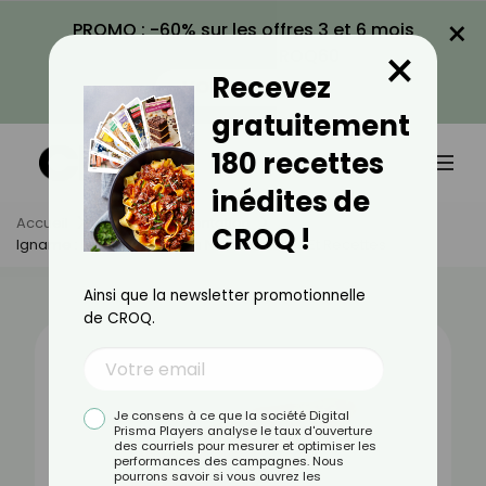
×
PROMO : -60% sur les offres 3 et 6 mois
×
avec le code CROQ60
Recevez
VOIR LA PROMO
gratuitement
180 recettes
inédites de
Accueil
Actus
Alimentation
CROQ !
Igname : Bienfaits, Valeurs Nutritionnelles Et Recettes
Ainsi que la newsletter promotionnelle
de CROQ.
Je consens à ce que la société Digital
Prisma Players analyse le taux d'ouverture
des courriels pour mesurer et optimiser les
performances des campagnes. Nous
pourrons savoir si vous ouvrez les