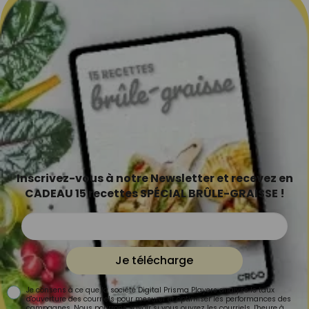
Inscrivez-vous à notre Newsletter et recevez en
CADEAU 15 recettes SPÉCIAL BRÛLE-GRAISSE !
Je télécharge
Je consens à ce que la société Digital Prisma Players analyse le taux
d'ouverture des courriels pour mesurer et optimiser les performances des
campagnes. Nous pourrons savoir si vous ouvrez les courriels, l'heure à