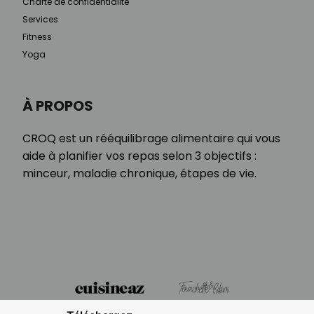
Charte de confidentialité
Services
Fitness
Yoga
À PROPOS
CROQ est un rééquilibrage alimentaire qui vous
aide à planifier vos repas selon 3 objectifs :
minceur, maladie chronique, étapes de vie.