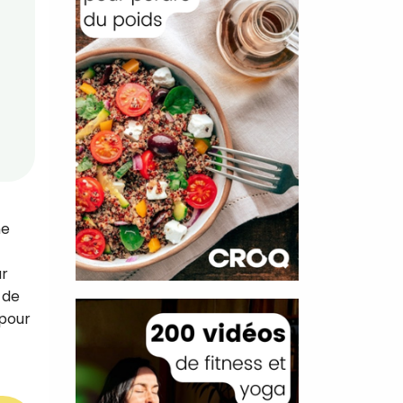
ne
ur
 de
 pour