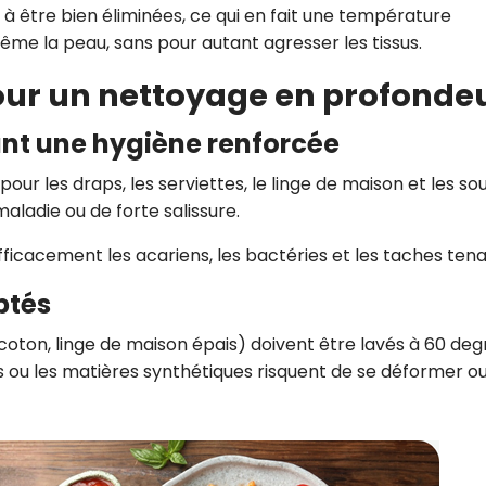
 être bien éliminées, ce qui en fait une température
e la peau, sans pour autant agresser les tissus.
pour un nettoyage en profonde
tant une hygiène renforcée
r les draps, les serviettes, le linge de maison et les so
ladie ou de forte salissure.
icacement les acariens, les bactéries et les taches tena
ptés
(coton, linge de maison épais) doivent être lavés à 60 deg
es ou les matières synthétiques risquent de se déformer o