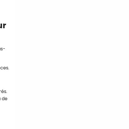
ur
us-
ces.
rés.
u de