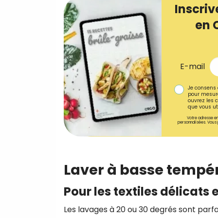
Inscriv
en 
E-mail
Je consens 
pour mesure
ouvrez les c
que vous uti
Votre adresse em
personnalisées. Vous 
Laver à basse tempér
Pour les textiles délicats 
Les lavages à 20 ou 30 degrés sont parfai