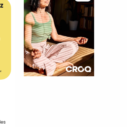
z
er
×
t 180
 CROQ
les
nnelle de