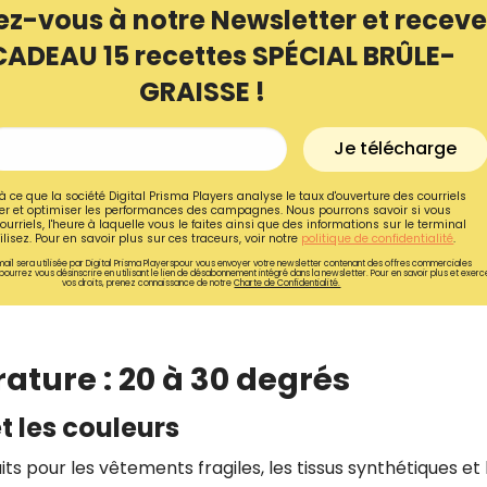
ez-vous à notre Newsletter et receve
CADEAU 15 recettes SPÉCIAL BRÛLE-
GRAISSE !
Je télécharge
à ce que la société Digital Prisma Players analyse le taux d'ouverture des courriels
r et optimiser les performances des campagnes. Nous pourrons savoir si vous
ourriels, l'heure à laquelle vous le faites ainsi que des informations sur le terminal
lisez. Pour en savoir plus sur ces traceurs, voir notre
politique de confidentialité
.
ail sera utilisée par Digital Prisma Playerspour vous envoyer votre newsletter contenant des offres commerciales
pourrez vous désinscrire en utilisant le lien de désabonnement intégré dans la newsletter. Pour en savoir plus et exerc
vos droits, prenez connaissance de notre
Charte de Confidentialité.
Recevez gratuitemen
ature : 20 à 30 degrés
recettes inédites de
et les couleurs
!
ts pour les vêtements fragiles, les tissus synthétiques et 
Ainsi que la newsletter promotio