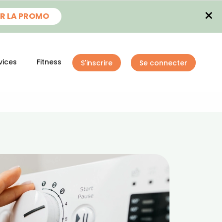
×
R LA PROMO
vices
Fitness
S'inscrire
Se connecter