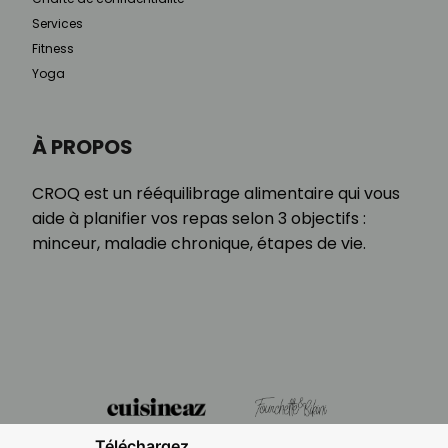
Services
Fitness
Yoga
À PROPOS
CROQ est un rééquilibrage alimentaire qui vous
aide à planifier vos repas selon 3 objectifs :
minceur, maladie chronique, étapes de vie.
Téléchargez