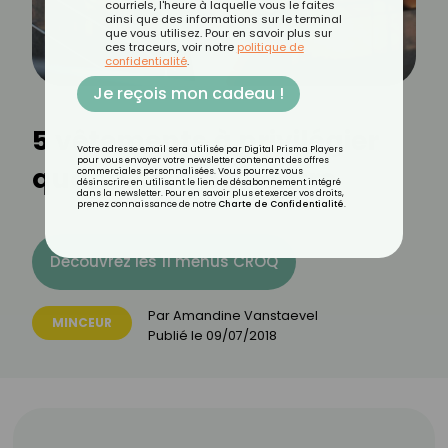
courriels, l'heure à laquelle vous le faites
ainsi que des informations sur le terminal
que vous utilisez. Pour en savoir plus sur
ces traceurs, voir notre
politique de
confidentialité
.
Je reçois mon cadeau !
5 vêtements à privilégier
Votre adresse email sera utilisée par Digital Prisma Players
pour vous envoyer votre newsletter contenant des offres
quand on a du ventre
commerciales personnalisées. Vous pourrez vous
désinscrire en utilisant le lien de désabonnement intégré
dans la newsletter. Pour en savoir plus et exercer vos droits,
prenez connaissance de notre
Charte de Confidentialité
.
Découvrez les 11 menus CROQ
Par
Amandine Vanstaevel
MINCEUR
Publié le
09/07/2018