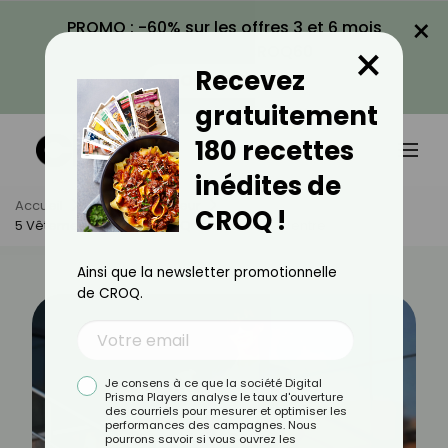
×
PROMO : -60% sur les offres 3 et 6 mois
×
avec le code CROQ60
Recevez
VOIR LA PROMO
gratuitement
180 recettes
inédites de
Accueil
Actus
Minceur
CROQ !
5 Vêtements À Privilégier Quand On A Du Ventre
Ainsi que la newsletter promotionnelle
de CROQ.
Je consens à ce que la société Digital
Prisma Players analyse le taux d'ouverture
des courriels pour mesurer et optimiser les
performances des campagnes. Nous
pourrons savoir si vous ouvrez les