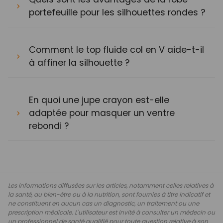
portefeuille pour les silhouettes rondes ?
Comment le top fluide col en V aide-t-il
à affiner la silhouette ?
En quoi une jupe crayon est-elle
adaptée pour masquer un ventre
rebondi ?
Les informations diffusées sur les articles, notamment celles relatives à
la santé, au bien-être ou à la nutrition, sont fournies à titre indicatif et
ne constituent en aucun cas un diagnostic, un traitement ou une
prescription médicale. L'utilisateur est invité à consulter un médecin ou
un professionnel de santé qualifié pour toute question relative à son