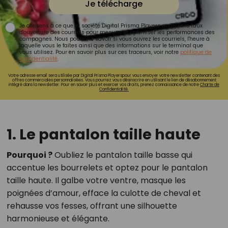
Je télécharge
Je consens à ce que la société Digital Prisma Players analyse le taux
d'ouverture des courriels pour mesurer et optimiser les performances des
campagnes. Nous pourrons savoir si vous ouvrez les courriels, l'heure à
laquelle vous le faites ainsi que des informations sur le terminal que
vous utilisez. Pour en savoir plus sur ces traceurs, voir notre
politique de
confidentialité
.
Votre adresse email sera utilisée par Digital Prisma Playerspour vous envoyer votre newsletter contenant des
offres commerciales personnalisées. Vous pourrez vous désinscrire en utilisant le lien de désabonnement
intégré dans la newsletter. Pour en savoir plus et exercer vos droits, prenez connaissance de notre
Charte de
Confidentialité.
1. Le pantalon taille haute
Pourquoi ?
Oubliez le pantalon taille basse qui
accentue les bourrelets et optez pour le pantalon
taille haute. Il galbe votre ventre, masque les
poignées d’amour, efface la culotte de cheval et
rehausse vos fesses, offrant une silhouette
harmonieuse et élégante.