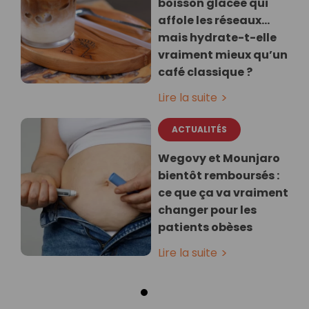
boisson glacée qui
affole les réseaux…
mais hydrate-t-elle
vraiment mieux qu’un
café classique ?
Lire la suite
ACTUALITÉS
Wegovy et Mounjaro
bientôt remboursés :
ce que ça va vraiment
changer pour les
patients obèses
Lire la suite