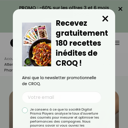
×
PROMO : -60% sur les offres 3 et 6 mois
×
avec le code CROQ60
Recevez
VOIR LA PROMO
gratuitement
180 recettes
inédites de
Accueil
Actus
Actualités
CROQ !
Attention, Danger ! Ce Complément Alimentaire En Vente En
Pharmacie Est Nocif Pour Votre Santé !
Ainsi que la newsletter promotionnelle
de CROQ.
Je consens à ce que la société Digital
Prisma Players analyse le taux d'ouverture
des courriels pour mesurer et optimiser les
performances des campagnes. Nous
pourrons savoir si vous ouvrez les