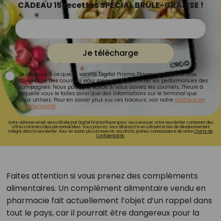
CADEAU 15 recettes SPÉCIAL BRÛLE-GRAISSE !
Je télécharge
Je consens à ce que la société Digital Prisma Players analyse le taux
d'ouverture des courriels pour mesurer et optimiser les performances des
campagnes. Nous pourrons savoir si vous ouvrez les courriels, l'heure à
laquelle vous le faites ainsi que des informations sur le terminal que
vous utilisez. Pour en savoir plus sur ces traceurs, voir notre
politique de
confidentialité
.
Votre adresse email sera utilisée par Digital Prisma Playerspour vous envoyer votre newsletter contenant des
offres commerciales personnalisées. Vous pourrez vous désinscrire en utilisant le lien de désabonnement
intégré dans la newsletter. Pour en savoir plus et exercer vos droits, prenez connaissance de notre
Charte de
Confidentialité.
Faites attention si vous prenez des compléments
alimentaires. Un complément alimentaire vendu en
pharmacie fait actuellement l’objet d’un rappel dans
tout le pays, car il pourrait être dangereux pour la