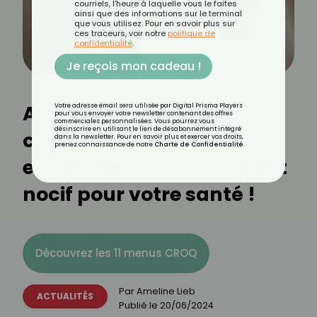
courriels, l'heure à laquelle vous le faites
ainsi que des informations sur le terminal
que vous utilisez. Pour en savoir plus sur
ces traceurs, voir notre
politique de
confidentialité
.
Je reçois mon cadeau !
Attention, danger ! Ce
Votre adresse email sera utilisée par Digital Prisma Players
pour vous envoyer votre newsletter contenant des offres
commerciales personnalisées. Vous pourrez vous
désinscrire en utilisant le lien de désabonnement intégré
complément alimentaire
dans la newsletter. Pour en savoir plus et exercer vos droits,
prenez connaissance de notre
Charte de Confidentialité
.
en vente en pharmacie est
nocif pour votre santé !
Découvrez les 11 menus CROQ
Par
Ameline Lieb
ACTUALITÉS
Publié le
20/06/2024