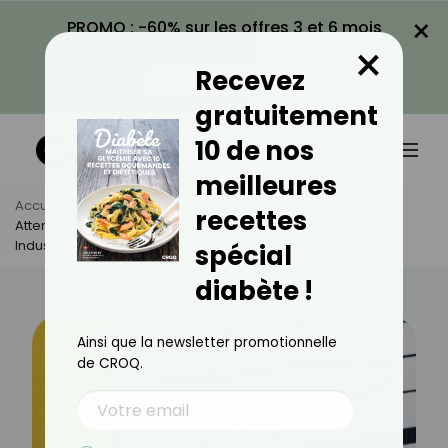
×
PROMO : -60% sur les offres 3 et 6 mois
×
avec le code CROQ60
Recevez
VOIR LA PROMO
gratuitement
10 de nos
meilleures
Accueil
Actus
Actualités
recettes
Attention ! Selon Un Rapport De L'Anses, Ces Aliments
Industriels Contiennent Des Sucres Cachés !
spécial
diabète !
Ainsi que la newsletter promotionnelle
de CROQ.