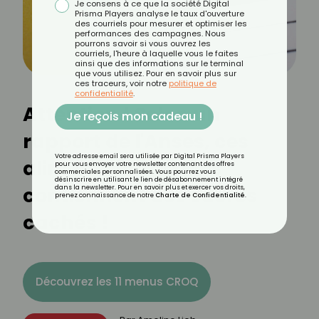
Je consens à ce que la société Digital
Prisma Players analyse le taux d'ouverture
des courriels pour mesurer et optimiser les
performances des campagnes. Nous
pourrons savoir si vous ouvrez les
courriels, l'heure à laquelle vous le faites
ainsi que des informations sur le terminal
que vous utilisez. Pour en savoir plus sur
ces traceurs, voir notre
politique de
confidentialité
.
Attention ! Selon un
Je reçois mon cadeau !
rapport de l'Anses, ces
Votre adresse email sera utilisée par Digital Prisma Players
aliments industriels
pour vous envoyer votre newsletter contenant des offres
commerciales personnalisées. Vous pourrez vous
désinscrire en utilisant le lien de désabonnement intégré
contiennent des sucres
dans la newsletter. Pour en savoir plus et exercer vos droits,
prenez connaissance de notre
Charte de Confidentialité
.
cachés !
Découvrez les 11 menus CROQ