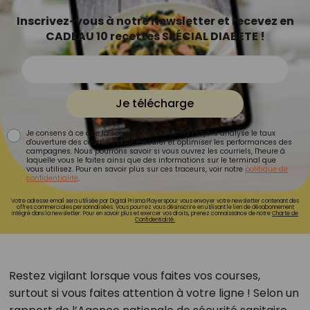
Inscrivez-vous à notre Newsletter et recevez en
CADEAU 10 recettes SPÉCIAL DIABETE !
Je télécharge
Je consens à ce que la société Digital Prisma Players analyse le taux
d'ouverture des courriels pour mesurer et optimiser les performances des
campagnes. Nous pourrons savoir si vous ouvrez les courriels, l'heure à
laquelle vous le faites ainsi que des informations sur le terminal que
vous utilisez. Pour en savoir plus sur ces traceurs, voir notre
politique de
confidentialité
.
Votre adresse email sera utilisée par Digital Prisma Playerspour vous envoyer votre newsletter contenant des
offres commerciales personnalisées. Vous pourrez vous désinscrire en utilisant le lien de désabonnement
intégré dans la newsletter. Pour en savoir plus et exercer vos droits, prenez connaissance de notre
Charte de
Confidentialité.
Restez vigilant lorsque vous faites vos courses,
surtout si vous faites attention à votre ligne ! Selon un