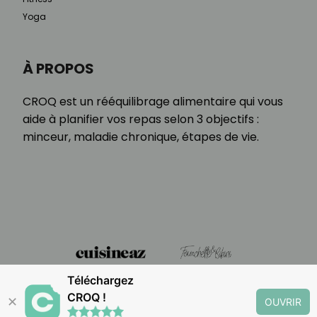
Yoga
À PROPOS
CROQ est un rééquilibrage alimentaire qui vous
aide à planifier vos repas selon 3 objectifs :
minceur, maladie chronique, étapes de vie.
Téléchargez
CROQ !
✕
OUVRIR