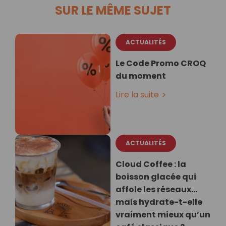
SUR LE MÊME SUJET
ACTUALITÉS
Le Code Promo CROQ
du moment
Lire la suite
ACTUALITÉS
Cloud Coffee : la
boisson glacée qui
affole les réseaux…
mais hydrate-t-elle
vraiment mieux qu’un