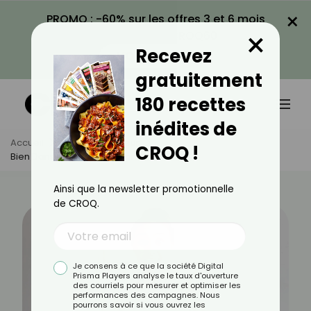
×
PROMO : -60% sur les offres 3 et 6 mois
×
avec le code CROQ60
Recevez
VOIR LA PROMO
gratuitement
180 recettes
inédites de
Accueil
Actus
Minceur
CROQ !
Bien Dans Ma Tête, Bien Dans Ma Vie !
Ainsi que la newsletter promotionnelle
de CROQ.
Je consens à ce que la société Digital
Prisma Players analyse le taux d'ouverture
des courriels pour mesurer et optimiser les
performances des campagnes. Nous
pourrons savoir si vous ouvrez les