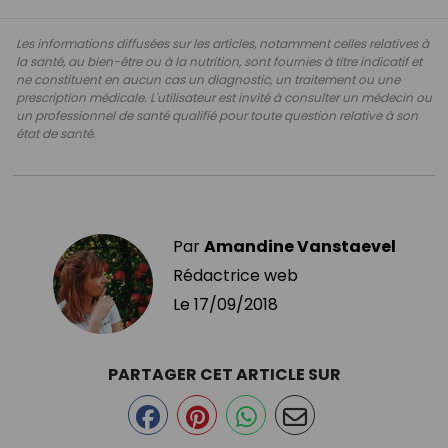
Les informations diffusées sur les articles, notamment celles relatives à
la santé, au bien-être ou à la nutrition, sont fournies à titre indicatif et
ne constituent en aucun cas un diagnostic, un traitement ou une
prescription médicale. L'utilisateur est invité à consulter un médecin ou
un professionnel de santé qualifié pour toute question relative à son
état de santé.
Par
Amandine Vanstaevel
Rédactrice web
Le
17/09/2018
PARTAGER CET ARTICLE SUR