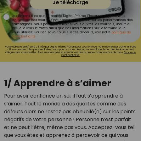
Je télécharge
Je consens à ce que la société Digital Prisma Players analyse le taux
d'ouverture des courriels pour mesurer et optimiser les performances des
campagnes. Nous pourrons savoir si vous ouvrez les courriels, l'heure à
laquelle vous le faites ainsi que des informations sur le terminal que
vous utilisez. Pour en savoir plus sur ces traceurs, voir notre
politique de
confidentialité
.
Votre adresse email sera utilisée par Digital Prisma Playerspour vous envoyer votre newsletter contenant des
offres commerciales personnalisées. Vous pourrez vous désinscrire en utilisant le lien de désabonnement
intégré dans la newsletter. Pour en savoir plus et exercer vos droits, prenez connaissance de notre
Charte de
Confidentialité.
1/ Apprendre à s’aimer
Pour avoir confiance en soi, il faut s’apprendre à
s’aimer. Tout le monde a des qualités comme des
défauts alors ne restez pas obnubilé(e) sur les points
négatifs de votre personne ! Personne n’est parfait
et ne peut l’être, même pas vous. Acceptez-vous tel
que vous êtes et apprenez à percevoir ce qui vous