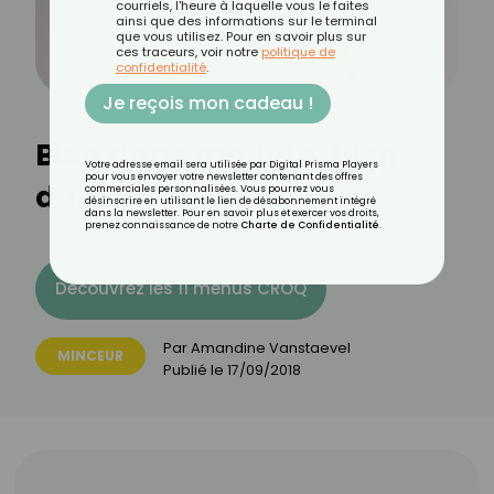
courriels, l'heure à laquelle vous le faites
ainsi que des informations sur le terminal
que vous utilisez. Pour en savoir plus sur
ces traceurs, voir notre
politique de
confidentialité
.
Je reçois mon cadeau !
Bien dans ma tête, bien
Votre adresse email sera utilisée par Digital Prisma Players
pour vous envoyer votre newsletter contenant des offres
dans ma vie !
commerciales personnalisées. Vous pourrez vous
désinscrire en utilisant le lien de désabonnement intégré
dans la newsletter. Pour en savoir plus et exercer vos droits,
prenez connaissance de notre
Charte de Confidentialité
.
Découvrez les 11 menus CROQ
Par
Amandine Vanstaevel
MINCEUR
Publié le
17/09/2018