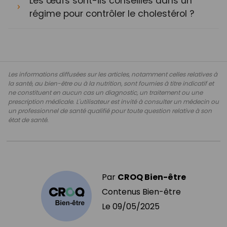
Les œufs sont-ils conseillés dans un
régime pour contrôler le cholestérol ?
Les informations diffusées sur les articles, notamment celles relatives à
la santé, au bien-être ou à la nutrition, sont fournies à titre indicatif et
ne constituent en aucun cas un diagnostic, un traitement ou une
prescription médicale. L'utilisateur est invité à consulter un médecin ou
un professionnel de santé qualifié pour toute question relative à son
état de santé.
Par
CROQ Bien-être
Contenus Bien-être
Le
09/05/2025