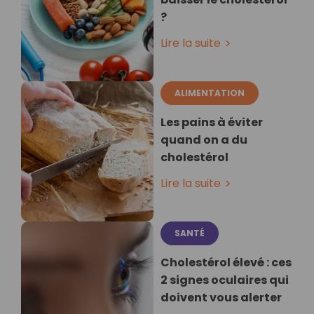
?
Lire la suite
ALIMENTATION
Les pains à éviter
quand on a du
cholestérol
Lire la suite
SANTÉ
Cholestérol élevé : ces
2 signes oculaires qui
doivent vous alerter