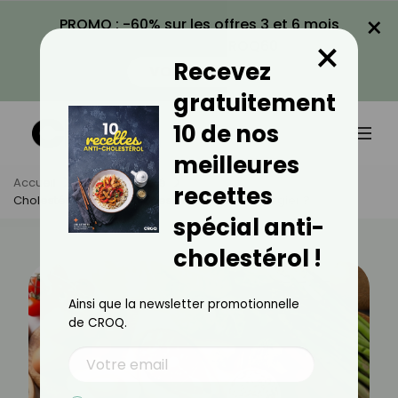
×
PROMO : -60% sur les offres 3 et 6 mois
×
avec le code CROQ60
Recevez
VOIR LA PROMO
gratuitement
10 de nos
meilleures
Accueil
Actus
Santé
recettes
Cholestérol : Quels Sont Les Protéines À Privilégier ?
spécial anti-
cholestérol !
Ainsi que la newsletter promotionnelle
de CROQ.