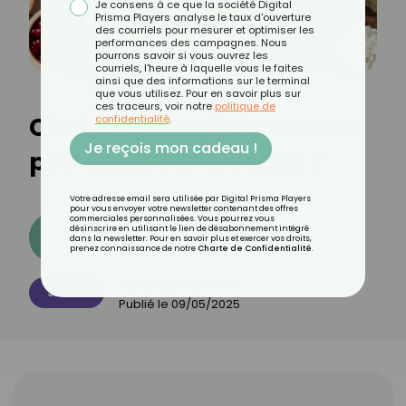
Je consens à ce que la société Digital
Prisma Players analyse le taux d'ouverture
des courriels pour mesurer et optimiser les
performances des campagnes. Nous
pourrons savoir si vous ouvrez les
courriels, l'heure à laquelle vous le faites
ainsi que des informations sur le terminal
que vous utilisez. Pour en savoir plus sur
ces traceurs, voir notre
politique de
Cholestérol : quels sont les
confidentialité
.
Je reçois mon cadeau !
protéines à privilégier ?
Votre adresse email sera utilisée par Digital Prisma Players
pour vous envoyer votre newsletter contenant des offres
commerciales personnalisées. Vous pourrez vous
désinscrire en utilisant le lien de désabonnement intégré
Découvrez les 11 menus CROQ
dans la newsletter. Pour en savoir plus et exercer vos droits,
prenez connaissance de notre
Charte de Confidentialité
.
Par
CROQ Bien-être
SANTÉ
Publié le
09/05/2025