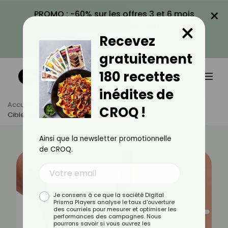
×
PROMO : -60% sur les offres 3 et 6 mois
×
avec le code CROQ60
Recevez
VOIR LA PROMO
gratuitement
180 recettes
inédites de
Accueil
Actus
Minceur
CROQ !
Cibler La Graisse : Un Mythe Ou Une Réalité ?
Ainsi que la newsletter promotionnelle
de CROQ.
Je consens à ce que la société Digital
Prisma Players analyse le taux d'ouverture
des courriels pour mesurer et optimiser les
performances des campagnes. Nous
pourrons savoir si vous ouvrez les