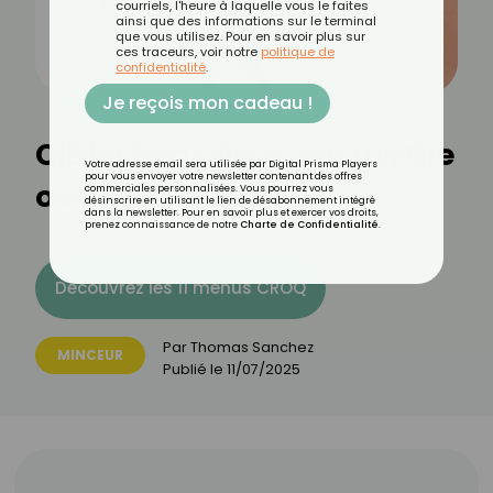
courriels, l'heure à laquelle vous le faites
ainsi que des informations sur le terminal
que vous utilisez. Pour en savoir plus sur
ces traceurs, voir notre
politique de
confidentialité
.
Je reçois mon cadeau !
Cibler la graisse : un mythe
Votre adresse email sera utilisée par Digital Prisma Players
pour vous envoyer votre newsletter contenant des offres
ou une réalité ?
commerciales personnalisées. Vous pourrez vous
désinscrire en utilisant le lien de désabonnement intégré
dans la newsletter. Pour en savoir plus et exercer vos droits,
prenez connaissance de notre
Charte de Confidentialité
.
Découvrez les 11 menus CROQ
Par
Thomas Sanchez
MINCEUR
Publié le
11/07/2025