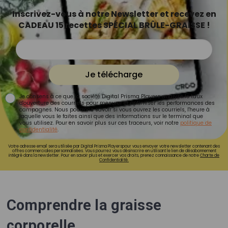
Inscrivez-vous à notre Newsletter et recevez en
CADEAU 15 recettes SPÉCIAL BRÛLE-GRAISSE !
Je télécharge
Je consens à ce que la société Digital Prisma Players analyse le taux
d'ouverture des courriels pour mesurer et optimiser les performances des
campagnes. Nous pourrons savoir si vous ouvrez les courriels, l'heure à
laquelle vous le faites ainsi que des informations sur le terminal que
vous utilisez. Pour en savoir plus sur ces traceurs, voir notre
politique de
confidentialité
.
Votre adresse email sera utilisée par Digital Prisma Playerspour vous envoyer votre newsletter contenant des
offres commerciales personnalisées. Vous pourrez vous désinscrire en utilisant le lien de désabonnement
intégré dans la newsletter. Pour en savoir plus et exercer vos droits, prenez connaissance de notre
Charte de
Confidentialité.
Comprendre la graisse
corporelle