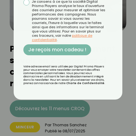
Je consens à ce que la société Digital
Prisma Players analyse le taux d'ouverture
des courriels pour mesurer et optimiser les
performances des campagnes. Nous
pourrons savoir si vous ouvrez les
courriels, l'heure à laquelle vous le faites
ainsi que des informations sur le terminal
que vous utilisez. Pour en savoir plus sur
ces traceurs, voir notre
politique de
confidentialité
.
Prise de poids : comment
Je reçois mon cadeau !
savoir en 2 secondes si
Votre adresse email sera utilisée par Digital Prisma Players
c'est du gras ou de la
pour vous envoyer votre newsletter contenant des offres
commerciales personnalisées. Vous pourrez vous
désinscrire en utilisant le lien de désabonnement intégré
rétention d'eau
dans la newsletter. Pour en savoir plus et exercer vos droits,
prenez connaissance de notre
Charte de Confidentialité
.
Découvrez les 11 menus CROQ
Par
Thomas Sanchez
MINCEUR
Publié le
08/07/2025