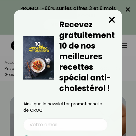
×
PROMO : -60% sur les offres 3 et 6 mois
×
avec le code CROQ60
Recevez
VOIR LA PROMO
gratuitement
10 de nos
meilleures
Accueil
Actus
Minceur
recettes
Prise De Poids : Comment Savoir En 2 Secondes Si C'est Du
Gras Ou De La Rétention D'eau
spécial anti-
cholestérol !
Ainsi que la newsletter promotionnelle
de CROQ.