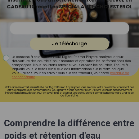
CADEAU 10 recettes SPÉCIAL ANTI-CHOLESTEROL
!
Je télécharge
Je consens à ce que la société Digital Prisma Players analyse le taux
d'ouverture des courriels pour mesurer et optimiser les performances des
campagnes. Nous pourrons savoir si vous ouvrez les courriels, l'heure à
laquelle vous le faites ainsi que des informations sur le terminal que
vous utilisez. Pour en savoir plus sur ces traceurs, voir notre
politique de
confidentialité
.
Votre adresse email sera utilisée par Digital Prisma Playerspour vous envoyer votre newsletter contenant des
offres commerciales personnalisées. Vous pourrez vous désinscrire en utilisant le lien de désabonnement
intégré dans la newsletter. Pour en savoir plus et exercer vos droits, prenez connaissance de notre
Charte de
Confidentialité.
Comprendre la différence entre
poids et rétention d'eau