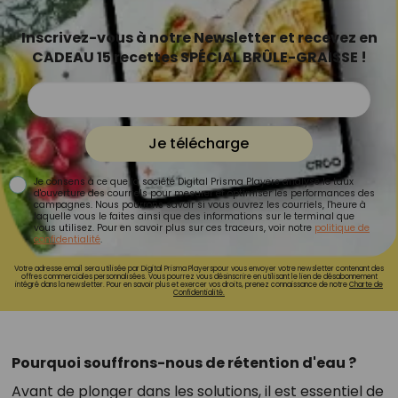
Inscrivez-vous à notre Newsletter et recevez en
CADEAU 15 recettes SPÉCIAL BRÛLE-GRAISSE !
Je télécharge
Je consens à ce que la société Digital Prisma Players analyse le taux
d'ouverture des courriels pour mesurer et optimiser les performances des
campagnes. Nous pourrons savoir si vous ouvrez les courriels, l'heure à
laquelle vous le faites ainsi que des informations sur le terminal que
vous utilisez. Pour en savoir plus sur ces traceurs, voir notre
politique de
confidentialité
.
Votre adresse email sera utilisée par Digital Prisma Playerspour vous envoyer votre newsletter contenant des
offres commerciales personnalisées. Vous pourrez vous désinscrire en utilisant le lien de désabonnement
intégré dans la newsletter. Pour en savoir plus et exercer vos droits, prenez connaissance de notre
Charte de
Confidentialité.
Pourquoi souffrons-nous de rétention d'eau ?
Avant de plonger dans les solutions, il est essentiel de