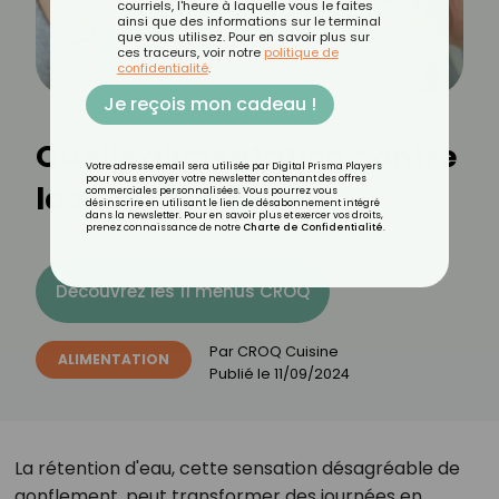
courriels, l'heure à laquelle vous le faites
ainsi que des informations sur le terminal
que vous utilisez. Pour en savoir plus sur
ces traceurs, voir notre
politique de
confidentialité
.
Je reçois mon cadeau !
Quelle alimentation contre
Votre adresse email sera utilisée par Digital Prisma Players
pour vous envoyer votre newsletter contenant des offres
la rétention d'eau ?
commerciales personnalisées. Vous pourrez vous
désinscrire en utilisant le lien de désabonnement intégré
dans la newsletter. Pour en savoir plus et exercer vos droits,
prenez connaissance de notre
Charte de Confidentialité
.
Découvrez les 11 menus CROQ
Par
CROQ Cuisine
ALIMENTATION
Publié le
11/09/2024
La rétention d'eau, cette sensation désagréable de
gonflement, peut transformer des journées en