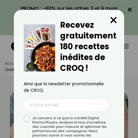
×
PROMO : -60% sur les offres 3 et 6 mois
×
avec le code CROQ60
Recevez
VOIR LA PROMO
gratuitement
180 recettes
inédites de
Accueil
Actus
Alimentation
CROQ !
Quelle Alimentation Contre La Rétention D'eau ?
Ainsi que la newsletter promotionnelle
de CROQ.
Je consens à ce que la société Digital
Prisma Players analyse le taux d'ouverture
des courriels pour mesurer et optimiser les
performances des campagnes. Nous
pourrons savoir si vous ouvrez les