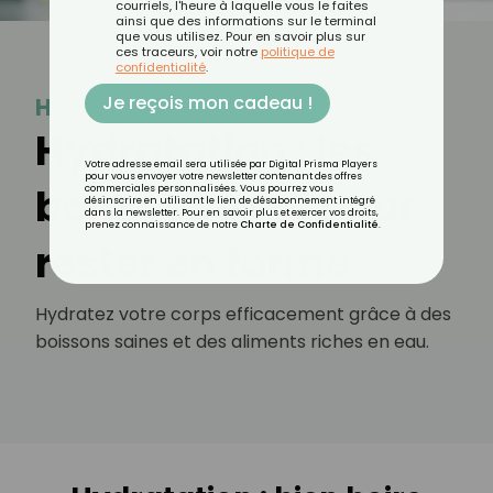
courriels, l'heure à laquelle vous le faites
ainsi que des informations sur le terminal
que vous utilisez. Pour en savoir plus sur
ces traceurs, voir notre
politique de
confidentialité
.
Je reçois mon cadeau !
Hydratation
Hydratation : les
Votre adresse email sera utilisée par Digital Prisma Players
pour vous envoyer votre newsletter contenant des offres
bons réflexes pour
commerciales personnalisées. Vous pourrez vous
désinscrire en utilisant le lien de désabonnement intégré
dans la newsletter. Pour en savoir plus et exercer vos droits,
prenez connaissance de notre
Charte de Confidentialité
.
rester en forme
Hydratez votre corps efficacement grâce à des
boissons saines et des aliments riches en eau.