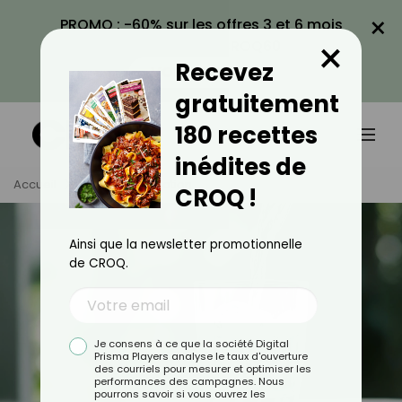
×
PROMO : -60% sur les offres 3 et 6 mois
×
avec le code CROQ60
Recevez
VOIR LA PROMO
gratuitement
180 recettes
inédites de
Accueil
Tag
Hydratation
CROQ !
Ainsi que la newsletter promotionnelle
de CROQ.
Je consens à ce que la société Digital
Prisma Players analyse le taux d'ouverture
des courriels pour mesurer et optimiser les
performances des campagnes. Nous
pourrons savoir si vous ouvrez les