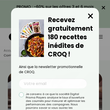
×
PROMO : -60% sur les offres 3 et 6 mois
×
avec le code CROQ60
Recevez
VOIR LA PROMO
gratuitement
180 recettes
inédites de
Accueil
Actus
Bien-Être
CROQ !
Comment Faire Pour Dégonfler Les Pieds ?
Ainsi que la newsletter promotionnelle
de CROQ.
Je consens à ce que la société Digital
Prisma Players analyse le taux d'ouverture
des courriels pour mesurer et optimiser les
performances des campagnes. Nous
pourrons savoir si vous ouvrez les