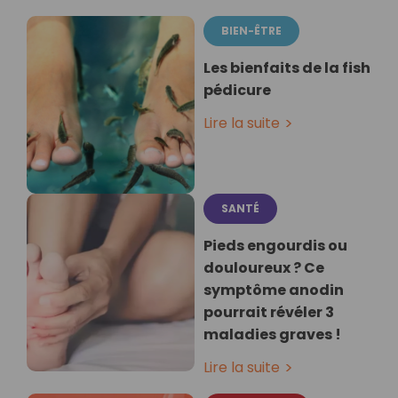
BIEN-ÊTRE
Les bienfaits de la fish
pédicure
Lire la suite
SANTÉ
Pieds engourdis ou
douloureux ? Ce
symptôme anodin
pourrait révéler 3
maladies graves !
Lire la suite