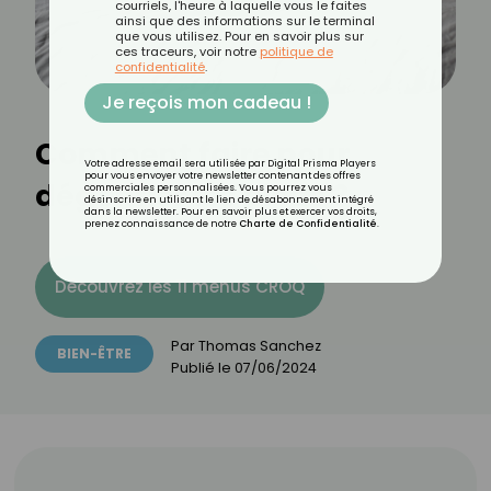
courriels, l'heure à laquelle vous le faites
ainsi que des informations sur le terminal
que vous utilisez. Pour en savoir plus sur
ces traceurs, voir notre
politique de
confidentialité
.
Je reçois mon cadeau !
Comment faire pour
Votre adresse email sera utilisée par Digital Prisma Players
pour vous envoyer votre newsletter contenant des offres
dégonfler les pieds ?
commerciales personnalisées. Vous pourrez vous
désinscrire en utilisant le lien de désabonnement intégré
dans la newsletter. Pour en savoir plus et exercer vos droits,
prenez connaissance de notre
Charte de Confidentialité
.
Découvrez les 11 menus CROQ
Par
Thomas Sanchez
BIEN-ÊTRE
Publié le
07/06/2024