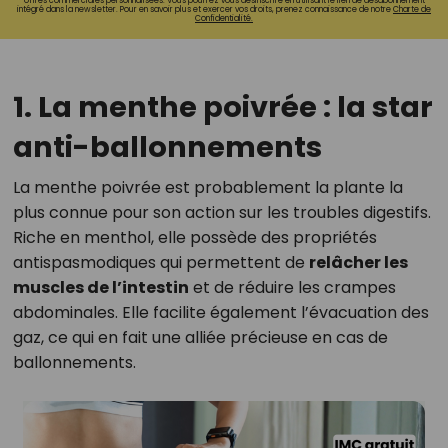
offres commerciales personnalisées. Vous pourrez vous désinscrire en utilisant le lien de désabonnement
intégré dans la newsletter. Pour en savoir plus et exercer vos droits, prenez connaissance de notre
Charte de
Confidentialité.
1. La menthe poivrée : la star
anti-ballonnements
La menthe poivrée est probablement la plante la
plus connue pour son action sur les troubles digestifs.
Riche en menthol, elle possède des propriétés
antispasmodiques qui permettent de
relâcher les
muscles de l’intestin
et de réduire les crampes
abdominales. Elle facilite également l’évacuation des
gaz, ce qui en fait une alliée précieuse en cas de
ballonnements.