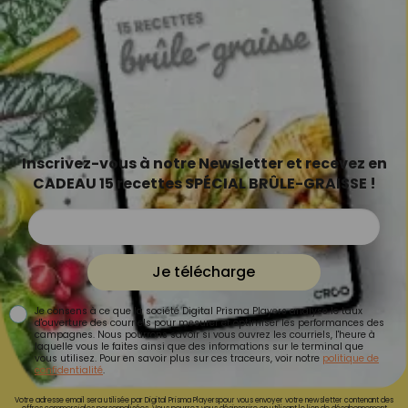
Inscrivez-vous à notre Newsletter et recevez en
CADEAU 15 recettes SPÉCIAL BRÛLE-GRAISSE !
Je télécharge
Je consens à ce que la société Digital Prisma Players analyse le taux
d'ouverture des courriels pour mesurer et optimiser les performances des
campagnes. Nous pourrons savoir si vous ouvrez les courriels, l'heure à
laquelle vous le faites ainsi que des informations sur le terminal que
vous utilisez. Pour en savoir plus sur ces traceurs, voir notre
politique de
confidentialité
.
Votre adresse email sera utilisée par Digital Prisma Playerspour vous envoyer votre newsletter contenant des