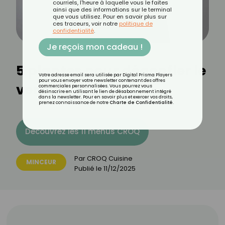
courriels, l'heure à laquelle vous le faites
ainsi que des informations sur le terminal
que vous utilisez. Pour en savoir plus sur
ces traceurs, voir notre
politique de
confidentialité
.
Je reçois mon cadeau !
5 plantes pour dégonfler le
Votre adresse email sera utilisée par Digital Prisma Players
pour vous envoyer votre newsletter contenant des offres
ventre
commerciales personnalisées. Vous pourrez vous
désinscrire en utilisant le lien de désabonnement intégré
dans la newsletter. Pour en savoir plus et exercer vos droits,
prenez connaissance de notre
Charte de Confidentialité
.
Découvrez les 11 menus CROQ
Par
CROQ Cuisine
MINCEUR
Publié le
11/12/2025