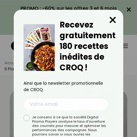
×
PROMO : -60% sur les offres 3 et 6 mois
×
avec le code CROQ60
Recevez
VOIR LA PROMO
gratuitement
180 recettes
inédites de
Accueil
Actus
Minceur
CROQ !
5 Plantes Pour Dégonfler Le Ventre
Ainsi que la newsletter promotionnelle
de CROQ.
Je consens à ce que la société Digital
Prisma Players analyse le taux d'ouverture
des courriels pour mesurer et optimiser les
performances des campagnes. Nous
pourrons savoir si vous ouvrez les