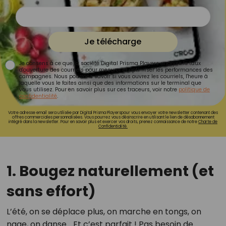
Je télécharge
Je consens à ce que la société Digital Prisma Players analyse le taux
d'ouverture des courriels pour mesurer et optimiser les performances des
campagnes. Nous pourrons savoir si vous ouvrez les courriels, l'heure à
laquelle vous le faites ainsi que des informations sur le terminal que
vous utilisez. Pour en savoir plus sur ces traceurs, voir notre
politique de
confidentialité
.
Votre adresse email sera utilisée par Digital Prisma Playerspour vous envoyer votre newsletter contenant des
offres commerciales personnalisées. Vous pourrez vous désinscrire en utilisant le lien de désabonnement
intégré dans la newsletter. Pour en savoir plus et exercer vos droits, prenez connaissance de notre
Charte de
Confidentialité.
1.
Bougez naturellement (et
sans effort)
L’été, on se déplace plus, on marche en tongs, on
nage, on danse… Et c’est parfait ! Pas besoin de