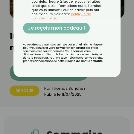
courriels, l'heure à laquelle vous le faites
ainsi que des informations sur le terminal
que vous utilisez. Pour en savoir plus sur
ces traceurs, voir notre
politique de
confidentialité
.
Je reçois mon cadeau !
10 astuces pour un été
minceur
Votre adresse email sera utilisée par Digital Prisma Players
pour vous envoyer votre newsletter contenant des offres
commerciales personnalisées. Vous pourrez vous
désinscrire en utilisant le lien de désabonnement intégré
dans la newsletter. Pour en savoir plus et exercer vos droits,
prenez connaissance de notre
Charte de Confidentialité
.
Découvrez les 11 menus CROQ
Par
Thomas Sanchez
MINCEUR
Publié le
11/07/2025