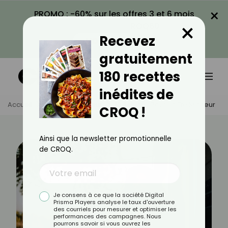
×
PROMO : -60% sur les offres 3 et 6 mois
×
avec le code CROQ60
Recevez
VOIR LA PROMO
gratuitement
180 recettes
inédites de
Accueil
Actus
Minceur
10 Astuces Pour Un Été Minceur
CROQ !
Ainsi que la newsletter promotionnelle
de CROQ.
Je consens à ce que la société Digital
Prisma Players analyse le taux d'ouverture
des courriels pour mesurer et optimiser les
performances des campagnes. Nous
pourrons savoir si vous ouvrez les