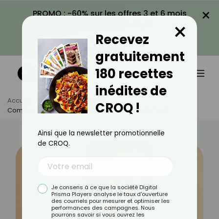
×
PROMO : -60% sur les offres 3 et 6 mois
×
avec le code CROQ60
Recevez
VOIR LA PROMO
gratuitement
180 recettes
inédites de
Accueil
Actus
Beauté
CROQ !
Comment Bien Choisir Sa Couleur De Fond De Teint ?
Ainsi que la newsletter promotionnelle
de CROQ.
Je consens à ce que la société Digital
Prisma Players analyse le taux d'ouverture
des courriels pour mesurer et optimiser les
performances des campagnes. Nous
pourrons savoir si vous ouvrez les