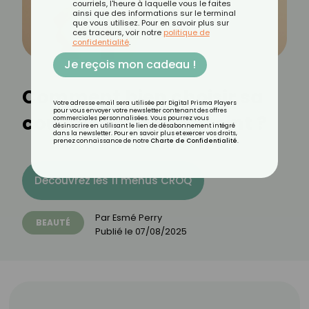
courriels, l'heure à laquelle vous le faites
ainsi que des informations sur le terminal
que vous utilisez. Pour en savoir plus sur
ces traceurs, voir notre
politique de
confidentialité
.
Je reçois mon cadeau !
Comment bien choisir sa
Votre adresse email sera utilisée par Digital Prisma Players
pour vous envoyer votre newsletter contenant des offres
couleur de fond de teint ?
commerciales personnalisées. Vous pourrez vous
désinscrire en utilisant le lien de désabonnement intégré
dans la newsletter. Pour en savoir plus et exercer vos droits,
prenez connaissance de notre
Charte de Confidentialité
.
Découvrez les 11 menus CROQ
Par
Esmé Perry
BEAUTÉ
Publié le
07/08/2025