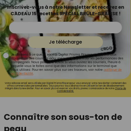
Inscrivez-vous à notre Newsletter et recevez en
CADEAU 15 recettes SPÉCIAL BRÛLE-GRAISSE !
Je télécharge
Je consens à ce que la société Digital Prisma Players analyse le taux
d'ouverture des courriels pour mesurer et optimiser les performances des
campagnes. Nous pourrons savoir si vous ouvrez les courriels, l'heure à
laquelle vous le faites ainsi que des informations sur le terminal que
vous utilisez. Pour en savoir plus sur ces traceurs, voir notre
politique de
confidentialité
.
Votre adresse email sera utilisée par Digital Prisma Playerspour vous envoyer votre newsletter contenant des
offres commerciales personnalisées. Vous pourrez vous désinscrire en utilisant le lien de désabonnement
intégré dans la newsletter. Pour en savoir plus et exercer vos droits, prenez connaissance de notre
Charte de
Confidentialité.
Connaître son sous-ton de
peau