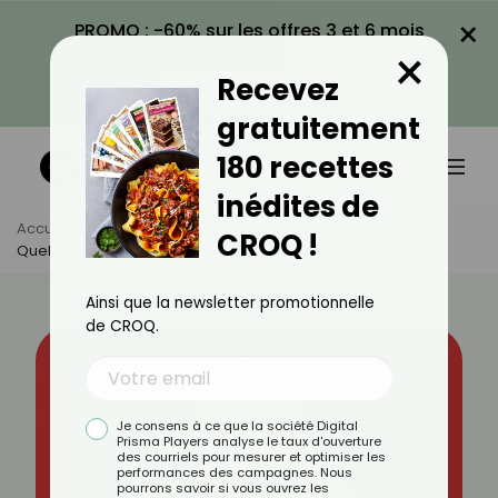
×
PROMO : -60% sur les offres 3 et 6 mois
×
avec le code CROQ60
Recevez
VOIR LA PROMO
gratuitement
180 recettes
inédites de
Accueil
Actus
Bien-Être
CROQ !
Quel Est Le Meilleur Type De Fond De Teint ?
Ainsi que la newsletter promotionnelle
de CROQ.
Je consens à ce que la société Digital
Prisma Players analyse le taux d'ouverture
des courriels pour mesurer et optimiser les
performances des campagnes. Nous
pourrons savoir si vous ouvrez les