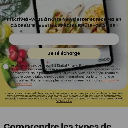
Inscrivez-vous à notre Newsletter et recevez en
CADEAU 15 recettes SPÉCIAL BRÛLE-GRAISSE !
Je télécharge
Je consens à ce que la société Digital Prisma Players analyse le taux
d'ouverture des courriels pour mesurer et optimiser les performances des
campagnes. Nous pourrons savoir si vous ouvrez les courriels, l'heure à
laquelle vous le faites ainsi que des informations sur le terminal que
vous utilisez. Pour en savoir plus sur ces traceurs, voir notre
politique de
confidentialité
.
Votre adresse email sera utilisée par Digital Prisma Playerspour vous envoyer votre newsletter contenant des
offres commerciales personnalisées. Vous pourrez vous désinscrire en utilisant le lien de désabonnement
intégré dans la newsletter. Pour en savoir plus et exercer vos droits, prenez connaissance de notre
Charte de
Confidentialité.
Comprendre les types de