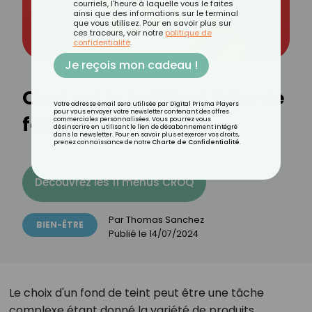
courriels, l'heure à laquelle vous le faites
ainsi que des informations sur le terminal
que vous utilisez. Pour en savoir plus sur
ces traceurs, voir notre
politique de
confidentialité
.
Je reçois mon cadeau !
Quel est le meilleur type de
Votre adresse email sera utilisée par Digital Prisma Players
pour vous envoyer votre newsletter contenant des offres
fond de teint ?
commerciales personnalisées. Vous pourrez vous
désinscrire en utilisant le lien de désabonnement intégré
dans la newsletter. Pour en savoir plus et exercer vos droits,
prenez connaissance de notre
Charte de Confidentialité
.
Découvrez les 11 menus CROQ
Par
Thomas Sanchez
BIEN-ÊTRE
Publié le
14/07/2024
Le choix d'un fond de teint peut être une tâche
complexe étant donné la variété de produits