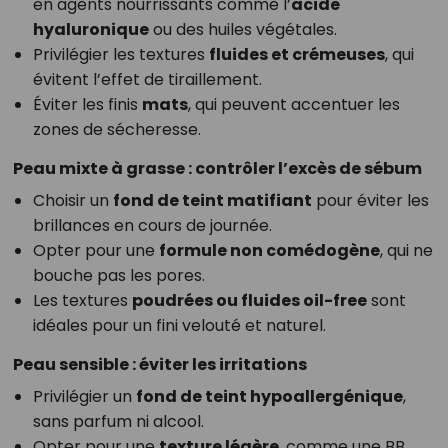
en agents nourrissants comme l’
acide
hyaluronique
ou des huiles végétales.
Privilégier les textures
fluides et crémeuses
, qui
évitent l’effet de tiraillement.
Éviter les finis
mats
, qui peuvent accentuer les
zones de sécheresse.
Peau mixte à grasse : contrôler l’excès de sébum
Choisir un
fond de teint matifiant
pour éviter les
brillances en cours de journée.
Opter pour une
formule non comédogène
, qui ne
bouche pas les pores.
Les textures
poudrées ou fluides oil-free
sont
idéales pour un fini velouté et naturel.
Peau sensible : éviter les irritations
Privilégier un
fond de teint hypoallergénique
,
sans parfum ni alcool.
Opter pour une
texture légère
, comme une BB