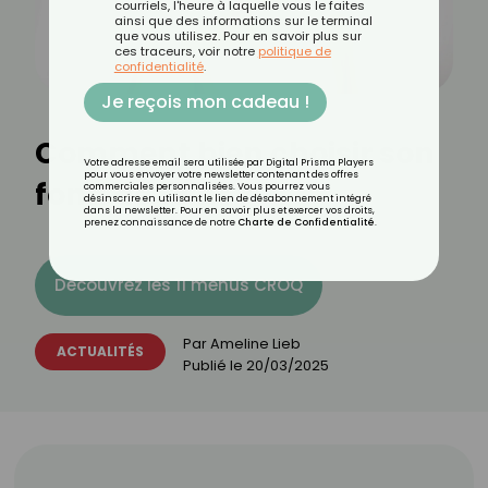
courriels, l'heure à laquelle vous le faites
ainsi que des informations sur le terminal
que vous utilisez. Pour en savoir plus sur
ces traceurs, voir notre
politique de
confidentialité
.
Je reçois mon cadeau !
Comment bien choisir son
Votre adresse email sera utilisée par Digital Prisma Players
pour vous envoyer votre newsletter contenant des offres
fond de teint ?
commerciales personnalisées. Vous pourrez vous
désinscrire en utilisant le lien de désabonnement intégré
dans la newsletter. Pour en savoir plus et exercer vos droits,
prenez connaissance de notre
Charte de Confidentialité
.
Découvrez les 11 menus CROQ
Par
Ameline Lieb
ACTUALITÉS
Publié le
20/03/2025