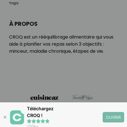
Yoga
À PROPOS
CROQ est un rééquilibrage alimentaire qui vous
aide à planifier vos repas selon 3 objectifs :
minceur, maladie chronique, étapes de vie.
Téléchargez
CROQ !
✕
OUVRIR
100k+