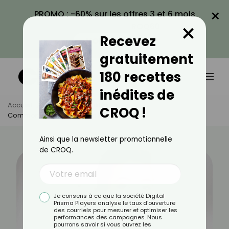
×
PROMO : -60% sur les offres 3 et 6 mois
×
avec le code CROQ60
Recevez
VOIR LA PROMO
gratuitement
180 recettes
inédites de
Accueil
Actus
Actualités
CROQ !
Comment Bien Choisir Son Fond De Teint ?
Ainsi que la newsletter promotionnelle
de CROQ.
Je consens à ce que la société Digital
Prisma Players analyse le taux d'ouverture
des courriels pour mesurer et optimiser les
performances des campagnes. Nous
pourrons savoir si vous ouvrez les