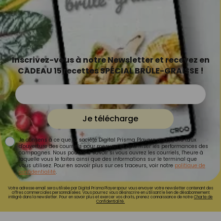
Inscrivez-vous à notre Newsletter et recevez en
CADEAU 15 recettes SPÉCIAL BRÛLE-GRAISSE !
Je télécharge
Je consens à ce que la société Digital Prisma Players analyse le taux
d'ouverture des courriels pour mesurer et optimiser les performances des
campagnes. Nous pourrons savoir si vous ouvrez les courriels, l'heure à
laquelle vous le faites ainsi que des informations sur le terminal que
vous utilisez. Pour en savoir plus sur ces traceurs, voir notre
politique de
confidentialité
.
Votre adresse email sera utilisée par Digital Prisma Playerspour vous envoyer votre newsletter contenant des
offres commerciales personnalisées. Vous pourrez vous désinscrire en utilisant le lien de désabonnement
intégré dans la newsletter. Pour en savoir plus et exercer vos droits, prenez connaissance de notre
Charte de
Confidentialité.