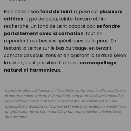
Bien choisir son
fond de teint
repose sur
plusieurs
critères
: type de peau, teinte, texture et fini
recherché. Un fond de teint adapté doit
se fondre
parfaitement avec la carnation
, tout en
répondant aux besoins spécifiques de la peau. En
testant la teinte sur le bas du visage, en tenant
compte des sous-tons et en ajustant la texture selon
la saison, il est possible d’obtenir
un maquillage
naturel et harmonieux
.
Les informations diffusées sur les articles, notamment celles relatives à
la santé, au bien-être ou à la nutrition, sont fournies à titre indicatif et
ne constituent en aucun cas un diagnostic, un traitement ou une
prescription médicale. L'utilisateur est invité à consulter un médecin ou
un professionnel de santé qualifié pour toute question relative à son
état de santé.