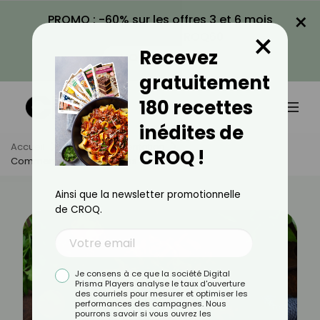
×
PROMO : -60% sur les offres 3 et 6 mois
×
avec le code CROQ60
Recevez
VOIR LA PROMO
gratuitement
180 recettes
inédites de
Accueil
Actus
Alimentation
CROQ !
Comment Bien Cuisiner Les Girolles ?
Ainsi que la newsletter promotionnelle
de CROQ.
Je consens à ce que la société Digital
Prisma Players analyse le taux d'ouverture
des courriels pour mesurer et optimiser les
performances des campagnes. Nous
pourrons savoir si vous ouvrez les