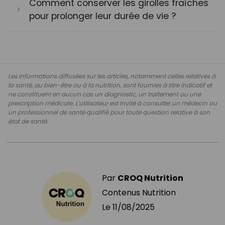
Comment conserver les girolles fraîches
pour prolonger leur durée de vie ?
Les informations diffusées sur les articles, notamment celles relatives à
la santé, au bien-être ou à la nutrition, sont fournies à titre indicatif et
ne constituent en aucun cas un diagnostic, un traitement ou une
prescription médicale. L'utilisateur est invité à consulter un médecin ou
un professionnel de santé qualifié pour toute question relative à son
état de santé.
Par
CROQ Nutrition
Contenus Nutrition
Le
11/08/2025