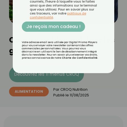
courriels, l'heure à laquelle vous le faites
ainsi que des informations sur le terminal
que vous utilisez. Pour en savoir plus sur
ces traceurs, voir notre
politique de
confidentialité
.
Je reçois mon cadeau !
Comment bien cuisiner les
Votre adresse email sera utilisée par Digital Prisma Players
pour vous envoyer votre newsletter contenant des offres
girolles ?
commerciales personnalisées. Vous pourrez vous
désinscrire en utilisant le lien de désabonnement intégré
dans la newsletter. Pour en savoir plus et exercer vos droits,
prenez connaissance de notre
Charte de Confidentialité
.
Découvrez les 11 menus CROQ
Par
CROQ Nutrition
ALIMENTATION
Publié le
11/08/2025