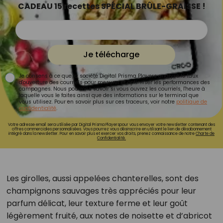
CADEAU 15 recettes SPÉCIAL BRÛLE-GRAISSE !
Je télécharge
Je consens à ce que la société Digital Prisma Players analyse le taux
d'ouverture des courriels pour mesurer et optimiser les performances des
campagnes. Nous pourrons savoir si vous ouvrez les courriels, l'heure à
laquelle vous le faites ainsi que des informations sur le terminal que
vous utilisez. Pour en savoir plus sur ces traceurs, voir notre
politique de
confidentialité
.
Votre adresse email sera utilisée par Digital Prisma Playerspour vous envoyer votre newsletter contenant des
offres commerciales personnalisées. Vous pourrez vous désinscrire en utilisant le lien de désabonnement
intégré dans la newsletter. Pour en savoir plus et exercer vos droits, prenez connaissance de notre
Charte de
Confidentialité.
Les girolles, aussi appelées chanterelles, sont des
champignons sauvages très appréciés pour leur
parfum délicat, leur texture ferme et leur goût
légèrement fruité, aux notes de noisette et d’abricot