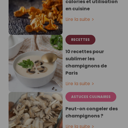
calories et utilisation
en cuisine
Lire la suite
RECETTES
10 recettes pour
sublimer les
champignons de
Paris
Lire la suite
ASTUCES CULINAIRES
Peut-on congeler des
champignons ?
Lire la suite