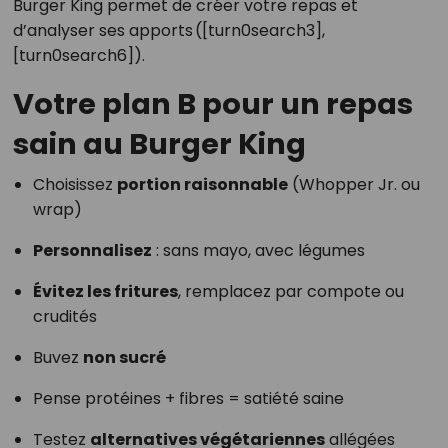
Burger King permet de créer votre repas et
d’analyser ses apports ([turn0search3],
[turn0search6]).
Votre plan B pour un repas
sain au Burger King
Choisissez
portion raisonnable
(Whopper Jr. ou
wrap)
Personnalisez
: sans mayo, avec légumes
Évitez les fritures
, remplacez par compote ou
crudités
Buvez
non sucré
Pense protéines + fibres = satiété saine
Testez
alternatives végétariennes
allégées