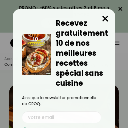
×
PROMO : -60% sur les offres 3 et 6 mois
×
avec le code CROQ60
Recevez
VOIR LA PROMO
gratuitement
10 de nos
meilleures
Accueil
Actus
Alimentation
recettes
Comment Commander Un Repas Sain Chez Bruger King ?
spécial sans
cuisine
Ainsi que la newsletter promotionnelle
de CROQ.