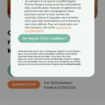
Je consens à ce que la société Digital
Prisma Players analyse le taux d'ouverture
des courriels pour mesurer et optimiser les
performances des campagnes. Nous
pourrons savoir si vous ouvrez les
courriels, l'heure à laquelle vous le faites
ainsi que des informations sur le terminal
que vous utilisez. Pour en savoir plus sur
ces traceurs, voir notre
politique de
Comment commander un
confidentialité
.
Je reçois mon cadeau !
repas sain chez Bruger
King ?
Votre adresse email sera utilisée par Digital Prisma Players
pour vous envoyer votre newsletter contenant des offres
commerciales personnalisées. Vous pourrez vous
désinscrire en utilisant le lien de désabonnement intégré
dans la newsletter. Pour en savoir plus et exercer vos droits,
prenez connaissance de notre
Charte de Confidentialité
.
Découvrez les 11 menus CROQ
Par
CROQ Nutrition
ALIMENTATION
Publié le
02/09/2025