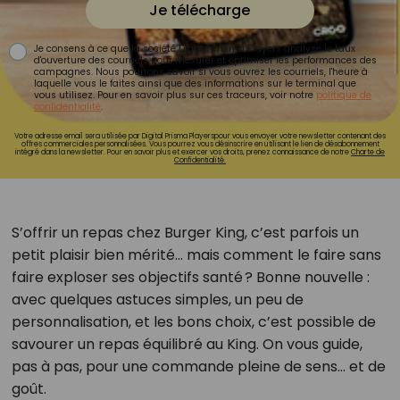
Je télécharge
Je consens à ce que la société Digital Prisma Players analyse le taux
d'ouverture des courriels pour mesurer et optimiser les performances des
campagnes. Nous pourrons savoir si vous ouvrez les courriels, l'heure à
laquelle vous le faites ainsi que des informations sur le terminal que
vous utilisez. Pour en savoir plus sur ces traceurs, voir notre
politique de
confidentialité
.
Votre adresse email sera utilisée par Digital Prisma Playerspour vous envoyer votre newsletter contenant des
offres commerciales personnalisées. Vous pourrez vous désinscrire en utilisant le lien de désabonnement
intégré dans la newsletter. Pour en savoir plus et exercer vos droits, prenez connaissance de notre
Charte de
Confidentialité.
S’offrir un repas chez Burger King, c’est parfois un
petit plaisir bien mérité… mais comment le faire sans
faire exploser ses objectifs santé ? Bonne nouvelle :
avec quelques astuces simples, un peu de
personnalisation, et les bons choix, c’est possible de
savourer un repas équilibré au King. On vous guide,
pas à pas, pour une commande pleine de sens… et de
goût.