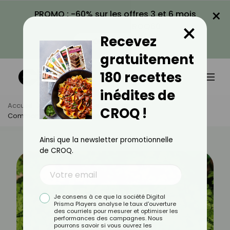
×
PROMO : -60% sur les offres 3 et 6 mois
×
avec le code CROQ60
Recevez
VOIR LA PROMO
gratuitement
180 recettes
inédites de
Accueil
Actus
Astuces Culinaires
CROQ !
Comment Cuisiner Le Cerfeuil ?
Ainsi que la newsletter promotionnelle
de CROQ.
Je consens à ce que la société Digital
Prisma Players analyse le taux d'ouverture
des courriels pour mesurer et optimiser les
performances des campagnes. Nous
pourrons savoir si vous ouvrez les