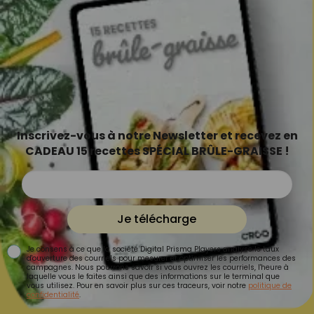
Inscrivez-vous à notre Newsletter et recevez en
CADEAU 15 recettes SPÉCIAL BRÛLE-GRAISSE !
Je télécharge
Je consens à ce que la société Digital Prisma Players analyse le taux
d'ouverture des courriels pour mesurer et optimiser les performances des
campagnes. Nous pourrons savoir si vous ouvrez les courriels, l'heure à
laquelle vous le faites ainsi que des informations sur le terminal que
vous utilisez. Pour en savoir plus sur ces traceurs, voir notre
politique de
confidentialité
.