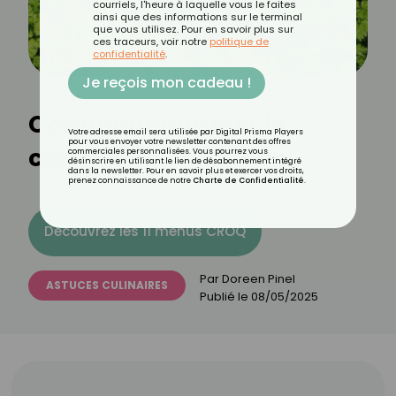
courriels, l'heure à laquelle vous le faites
ainsi que des informations sur le terminal
que vous utilisez. Pour en savoir plus sur
ces traceurs, voir notre
politique de
confidentialité
.
Je reçois mon cadeau !
Comment cuisiner le
Votre adresse email sera utilisée par Digital Prisma Players
pour vous envoyer votre newsletter contenant des offres
cerfeuil ?
commerciales personnalisées. Vous pourrez vous
désinscrire en utilisant le lien de désabonnement intégré
dans la newsletter. Pour en savoir plus et exercer vos droits,
prenez connaissance de notre
Charte de Confidentialité
.
Découvrez les 11 menus CROQ
Par
Doreen Pinel
ASTUCES CULINAIRES
Publié le
08/05/2025