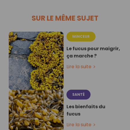
SUR LE MÊME SUJET
MINCEUR
Le fucus pour maigrir,
ça marche ?
Lire la suite
SANTÉ
Les bienfaits du
fucus
Lire la suite