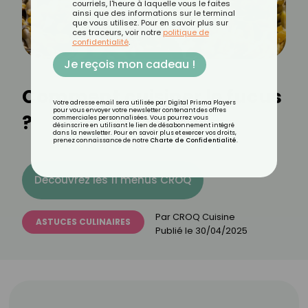
courriels, l'heure à laquelle vous le faites
ainsi que des informations sur le terminal
que vous utilisez. Pour en savoir plus sur
ces traceurs, voir notre
politique de
confidentialité
.
Je reçois mon cadeau !
Comment cuisiner le fucus
Votre adresse email sera utilisée par Digital Prisma Players
pour vous envoyer votre newsletter contenant des offres
?
commerciales personnalisées. Vous pourrez vous
désinscrire en utilisant le lien de désabonnement intégré
dans la newsletter. Pour en savoir plus et exercer vos droits,
prenez connaissance de notre
Charte de Confidentialité
.
Découvrez les 11 menus CROQ
Par
CROQ Cuisine
ASTUCES CULINAIRES
Publié le
30/04/2025