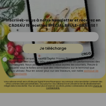
Inscrivez-vous à notre Newsletter et recevez en
CADEAU 15 recettes SPÉCIAL BRÛLE-GRAISSE !
Je télécharge
Je consens à ce que la société Digital Prisma Players analyse le taux
d'ouverture des courriels pour mesurer et optimiser les performances des
campagnes. Nous pourrons savoir si vous ouvrez les courriels, l'heure à
laquelle vous le faites ainsi que des informations sur le terminal que
vous utilisez. Pour en savoir plus sur ces traceurs, voir notre
politique de
confidentialité
.
Votre adresse email sera utilisée par Digital Prisma Playerspour vous envoyer votre newsletter contenant des
offres commerciales personnalisées. Vous pourrez vous désinscrire en utilisant le lien de désabonnement
intégré dans la newsletter. Pour en savoir plus et exercer vos droits, prenez connaissance de notre
Charte de
Confidentialité.