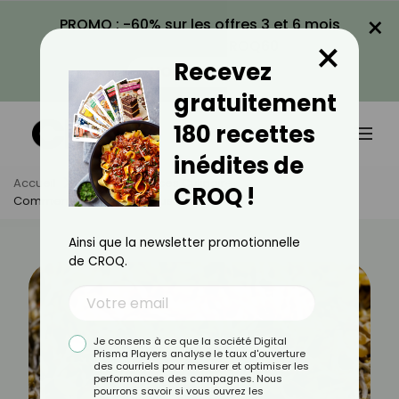
×
PROMO : -60% sur les offres 3 et 6 mois
×
avec le code CROQ60
Recevez
VOIR LA PROMO
gratuitement
180 recettes
inédites de
Accueil
Actus
Astuces Culinaires
CROQ !
Comment Cuisiner Le Fucus ?
Ainsi que la newsletter promotionnelle
de CROQ.
Je consens à ce que la société Digital
Prisma Players analyse le taux d'ouverture
des courriels pour mesurer et optimiser les
performances des campagnes. Nous
pourrons savoir si vous ouvrez les