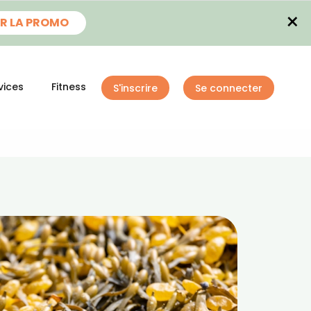
×
R LA PROMO
vices
Fitness
S'inscrire
Se connecter