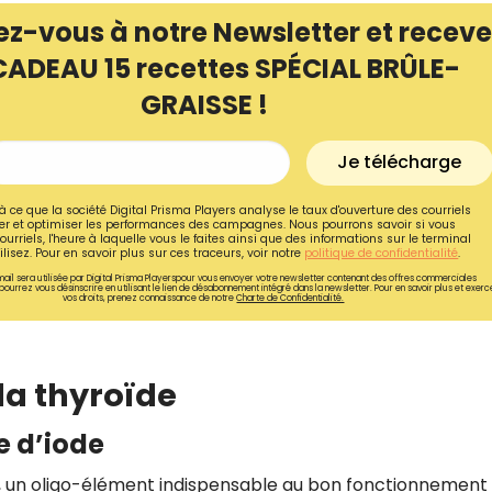
ez-vous à notre Newsletter et receve
CADEAU 15 recettes SPÉCIAL BRÛLE-
GRAISSE !
Je télécharge
à ce que la société Digital Prisma Players analyse le taux d'ouverture des courriels
r et optimiser les performances des campagnes. Nous pourrons savoir si vous
ourriels, l'heure à laquelle vous le faites ainsi que des informations sur le terminal
lisez. Pour en savoir plus sur ces traceurs, voir notre
politique de confidentialité
.
ail sera utilisée par Digital Prisma Playerspour vous envoyer votre newsletter contenant des offres commerciales
pourrez vous désinscrire en utilisant le lien de désabonnement intégré dans la newsletter. Pour en savoir plus et exerc
vos droits, prenez connaissance de notre
Charte de Confidentialité.
Recevez gratuitemen
 la thyroïde
recettes inédites de
!
e d’iode
Ainsi que la newsletter promotio
e, un oligo-élément indispensable au bon fonctionnement 