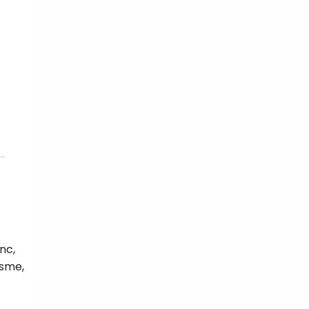
nc,
isme,