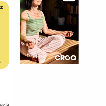
z
er
×
t 180
 CROQ
nnelle de
de la