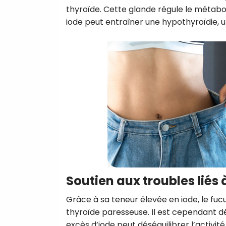
thyroïde. Cette glande régule le métabo
iode peut entraîner une hypothyroïdie, u
Soutien aux troubles liés 
Grâce à sa teneur élevée en iode, le fuc
thyroïde paresseuse. Il est cependant dé
excès d’iode peut déséquilibrer l’activit