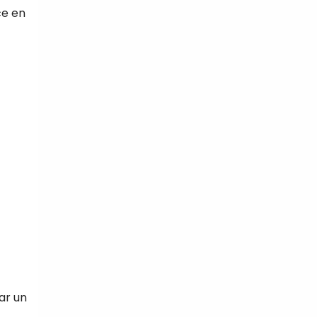
ce en
tal
verture
iser les
us
urriels,
i que
e vous
traceurs,
é
.
rs pour vous
es
t le lien de
r plus et
de
ar un