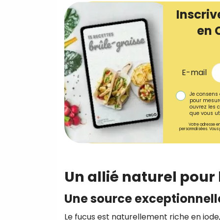
Inscriv
en 
E-mail
Je consens 
pour mesure
ouvrez les c
que vous uti
Votre adresse em
personnalisées. Vous 
Un allié naturel pour
Une source exceptionnell
Le fucus est naturellement riche en iod