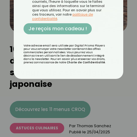
courriels, l'heure à laquelle vous le faites
ainsi que des informations sur le terminal
que vous utilisez. Pour en savoir plus sur
ces traceurs, voir notre
politique de
confidentialité
.
Je reçois mon cadeau !
10 recettes au wakamé :
Votre adresse email sera utilisée par Digital Prisma Players
pour vous envoyer votre newsletter contenant des offres
commerciales personnalisées. Vous pourrez vous
désinscrire en utilisant le lien de désabonnement intégré
découvrez les bienfaits et
dans la newsletter. Pour en savoir plus et exercer vos droits,
prenez connaissance de notre
Charte de Confidentialité
.
saveurs de cette algue
japonaise
Découvrez les 11 menus CROQ
Par
Thomas Sanchez
ASTUCES CULINAIRES
Publié le
25/04/2025