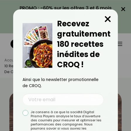
×
PROMO : -60% sur les offres 3 et 6 mois
×
avec le code CROQ60
Recevez
VOIR LA PROMO
gratuitement
180 recettes
inédites de
Accueil
Actus
Astuces Culinaires
CROQ !
10 Recettes Au Wakamé : Découvrez Les Bienfaits Et Saveurs
De Cette Algue Japonaise
Ainsi que la newsletter promotionnelle
de CROQ.
Je consens à ce que la société Digital
Prisma Players analyse le taux d'ouverture
des courriels pour mesurer et optimiser les
performances des campagnes. Nous
pourrons savoir si vous ouvrez les