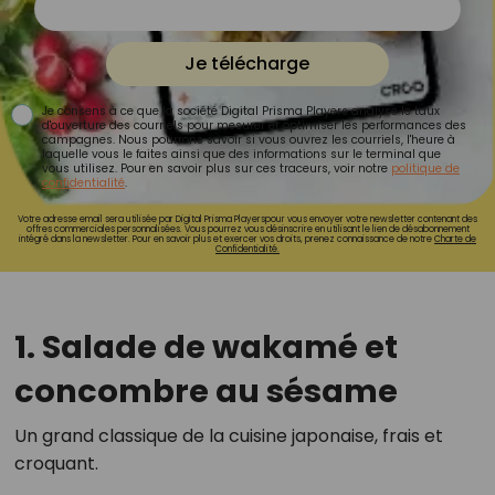
Je télécharge
Je consens à ce que la société Digital Prisma Players analyse le taux
d'ouverture des courriels pour mesurer et optimiser les performances des
campagnes. Nous pourrons savoir si vous ouvrez les courriels, l'heure à
laquelle vous le faites ainsi que des informations sur le terminal que
vous utilisez. Pour en savoir plus sur ces traceurs, voir notre
politique de
confidentialité
.
Votre adresse email sera utilisée par Digital Prisma Playerspour vous envoyer votre newsletter contenant des
offres commerciales personnalisées. Vous pourrez vous désinscrire en utilisant le lien de désabonnement
intégré dans la newsletter. Pour en savoir plus et exercer vos droits, prenez connaissance de notre
Charte de
Confidentialité.
1. Salade de wakamé et
concombre au sésame
Un grand classique de la cuisine japonaise, frais et
croquant.