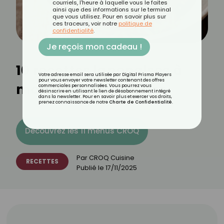
courriels, l'heure à laquelle vous le faites
ainsi que des informations sur le terminal
que vous utilisez. Pour en savoir plus sur
ces traceurs, voir notre
politique de
confidentialité
.
Je reçois mon cadeau !
10 recettes japonaises à
Votre adresse email sera utilisée par Digital Prisma Players
pour vous envoyer votre newsletter contenant des offres
moins de 200 calories
commerciales personnalisées. Vous pourrez vous
désinscrire en utilisant le lien de désabonnement intégré
dans la newsletter. Pour en savoir plus et exercer vos droits,
prenez connaissance de notre
Charte de Confidentialité
.
Découvrez les 11 menus CROQ
Par
CROQ Cuisine
RECETTES
Publié le
17/11/2025