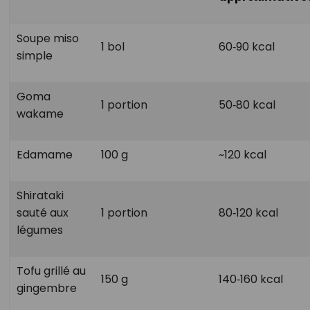
Soupe miso
1 bol
60‑90 kcal
simple
Goma
1 portion
50‑80 kcal
wakame
Edamame
100 g
~120 kcal
Shirataki
sauté aux
1 portion
80‑120 kcal
légumes
Tofu grillé au
150 g
140‑160 kcal
gingembre