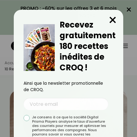
×
PROMO : -60% sur les offres 3 et 6 mois
×
avec le code CROQ60
Recevez
VOIR LA PROMO
gratuitement
180 recettes
inédites de
Accueil
Actus
Recettes
CROQ !
10 Recettes Japonaises À Moins De 200 Calories
Ainsi que la newsletter promotionnelle
de CROQ.
Je consens à ce que la société Digital
Prisma Players analyse le taux d'ouverture
des courriels pour mesurer et optimiser les
performances des campagnes. Nous
pourrons savoir si vous ouvrez les