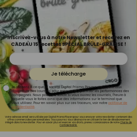
Inscrivez-vous à notre Newsletter et recevez en
CADEAU 15 recettes SPÉCIAL BRÛLE-GRAISSE !
Je télécharge
Je consens à ce que la société Digital Prisma Players analyse le taux
d'ouverture des courriels pour mesurer et optimiser les performances des
campagnes. Nous pourrons savoir si vous ouvrez les courriels, l'heure à
laquelle vous le faites ainsi que des informations sur le terminal que
vous utilisez. Pour en savoir plus sur ces traceurs, voir notre
politique de
confidentialité
.
Votre adresse email sera utilisée par Digital Prisma Playerspour vous envoyer votre newsletter contenant des
offres commerciales personnalisées. Vous pourrez vous désinscrire en utilisant le lien de désabonnement
intégré dans la newsletter. Pour en savoir plus et exercer vos droits, prenez connaissance de notre
Charte de
Confidentialité.