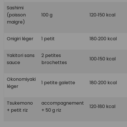
Sashimi
(poisson
100 g
120‑150 kcal
maigre)
Onigiri léger
1 petit
180‑200 kcal
Yakitori sans
2 petites
100‑150 kcal
sauce
brochettes
Okonomiyaki
1 petite galette
180‑200 kcal
léger
Tsukemono
accompagnement
120‑180 kcal
+ petit riz
+ 50 g riz