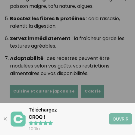
poisson maigre, tofu nature, algues.
Boostez les fibres & protéines
: cela rassasie,
ralentit la digestion.
Servez immédiatement
: la fraîcheur garde les
textures agréables.
Adaptabilité
: ces recettes peuvent être
modulées selon vos goûts, vos restrictions
alimentaires ou vos disponibilités.
Cuisine et culture japonaise
Calorie
Téléchargez
CROQ !
Les informations diffusées sur les articles, notamment celles relatives à
✕
OUVRIR
la santé, au bien-être ou à la nutrition, sont fournies à titre indicatif et
100k+
ne constituent en aucun cas un diagnostic, un traitement ou une
prescription médicale. L'utilisateur est invité à consulter un médecin ou