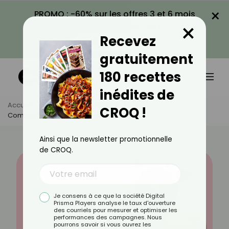
×
PROMO : -60% sur les offres 3 et 6 mois
×
avec le code CROQ60
Recevez
VOIR LA PROMO
gratuitement
180 recettes
inédites de
Accueil
Actus
Alimentation
CROQ !
Comment Cuisiner Le Pamplemousse ?
Ainsi que la newsletter promotionnelle
de CROQ.
Je consens à ce que la société Digital
Prisma Players analyse le taux d'ouverture
des courriels pour mesurer et optimiser les
performances des campagnes. Nous
pourrons savoir si vous ouvrez les