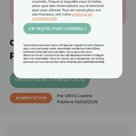
courriels, l'heure à laquelle vous le faites
ainsi que des informations sur le terminal
que vous utilisez. Pour en savoir plus sur
ces traceurs, voir notre
politique de
confidentialité
.
Je reçois mon cadeau !
Comment cuisiner le
Votre adresse email sera utilisée par Digital Prisma Players
pour vous envoyer votre newsletter contenant des offres
pamplemousse ?
commerciales personnalisées. Vous pourrez vous
désinscrire en utilisant le lien de désabonnement intégré
dans la newsletter. Pour en savoir plus et exercer vos droits,
prenez connaissance de notre
Charte de Confidentialité
.
Découvrez les 11 menus CROQ
Par
CROQ Cuisine
ALIMENTATION
Publié le
03/09/2025