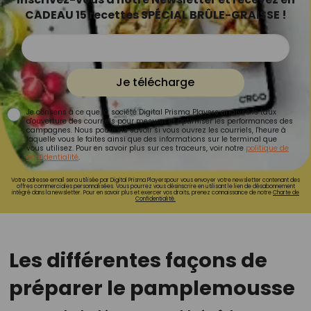
CADEAU 15 recettes SPÉCIAL BRÛLE-GRAISSE !
Je télécharge
Je consens à ce que la société Digital Prisma Players analyse le taux
d'ouverture des courriels pour mesurer et optimiser les performances des
campagnes. Nous pourrons savoir si vous ouvrez les courriels, l'heure à
laquelle vous le faites ainsi que des informations sur le terminal que
vous utilisez. Pour en savoir plus sur ces traceurs, voir notre
politique de
confidentialité
.
Votre adresse email sera utilisée par Digital Prisma Playerspour vous envoyer votre newsletter contenant des
offres commerciales personnalisées. Vous pourrez vous désinscrire en utilisant le lien de désabonnement
intégré dans la newsletter. Pour en savoir plus et exercer vos droits, prenez connaissance de notre
Charte de
Confidentialité.
Les différentes façons de
préparer le pamplemousse